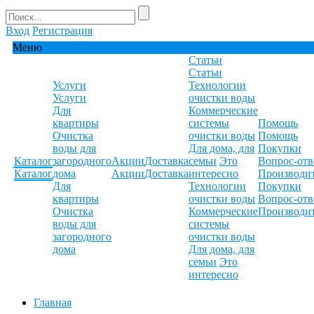
Вход
Регистрация
Меню
Статьи
Статьи
Услуги
Технологии
Услуги
очистки воды
Для
Коммерческие
квартиры
системы
Помощь
Очистка
очистки воды
Помощь
воды для
Для дома, для
Покупки
Каталог
загородного
Акции
Доставка
семьи
Это
Вопрос-отв
Каталог
дома
Акции
Доставка
интересно
Производи
Для
Технологии
Покупки
квартиры
очистки воды
Вопрос-отв
Очистка
Коммерческие
Производи
воды для
системы
загородного
очистки воды
дома
Для дома, для
семьи
Это
интересно
Главная