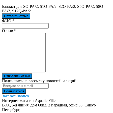
Балласт для SQ-PA/2, S1Q-PA/2, S2Q-PA/2, S5Q-PA/2, S8Q-
PA/2, S12Q-PA/2
Оставить отзыв
Ваш отзыв был отправлен!
ФИО
*
Отзыв
*
Отправить отзыв
Подпишись на рассылку новостей и акций
Заказать звонок
Интернет-магазин Aquatic Filter
В.О., 5-я линия, дом 68к2, 2 парадная, офис 33,
Санкт-
Петербург
,