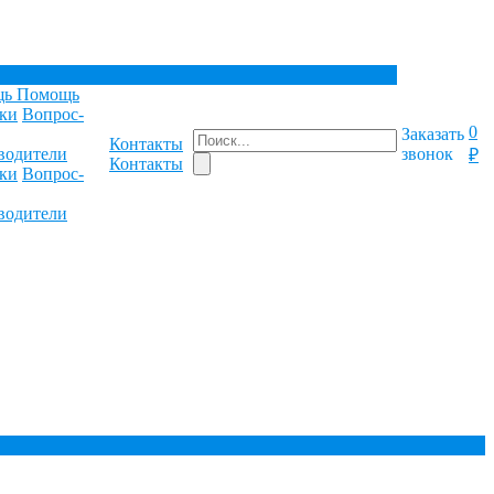
щь
Помощь
ки
Вопрос-
0
Заказать
Контакты
водители
звонок
₽
Контакты
ки
Вопрос-
водители