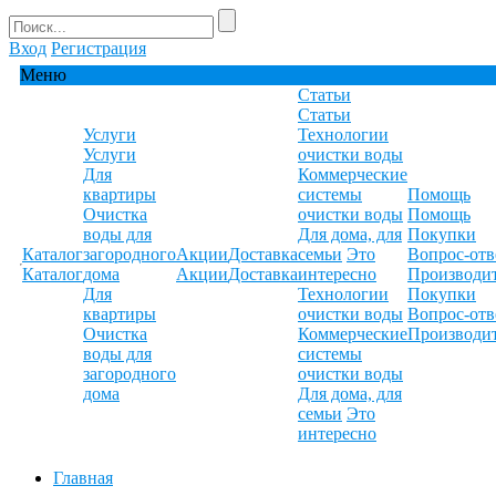
Вход
Регистрация
Меню
Статьи
Статьи
Услуги
Технологии
Услуги
очистки воды
Для
Коммерческие
квартиры
системы
Помощь
Очистка
очистки воды
Помощь
воды для
Для дома, для
Покупки
Каталог
загородного
Акции
Доставка
семьи
Это
Вопрос-отв
Каталог
дома
Акции
Доставка
интересно
Производи
Для
Технологии
Покупки
квартиры
очистки воды
Вопрос-отв
Очистка
Коммерческие
Производи
воды для
системы
загородного
очистки воды
дома
Для дома, для
семьи
Это
интересно
Главная