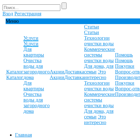
Вход
Регистрация
Меню
Статьи
Статьи
Услуги
Технологии
Услуги
очистки воды
Для
Коммерческие
квартиры
системы
Помощь
Очистка
очистки воды
Помощь
воды для
Для дома, для
Покупки
Каталог
загородного
Акции
Доставка
семьи
Это
Вопрос-отв
Каталог
дома
Акции
Доставка
интересно
Производи
Для
Технологии
Покупки
квартиры
очистки воды
Вопрос-отв
Очистка
Коммерческие
Производи
воды для
системы
загородного
очистки воды
дома
Для дома, для
семьи
Это
интересно
Главная