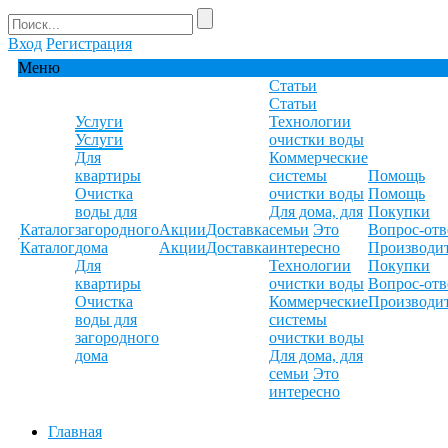
Вход
Регистрация
Меню
Статьи
Статьи
Услуги
Технологии
Услуги
очистки воды
Для
Коммерческие
квартиры
системы
Помощь
Очистка
очистки воды
Помощь
воды для
Для дома, для
Покупки
Каталог
загородного
Акции
Доставка
семьи
Это
Вопрос-отв
Каталог
дома
Акции
Доставка
интересно
Производи
Для
Технологии
Покупки
квартиры
очистки воды
Вопрос-отв
Очистка
Коммерческие
Производи
воды для
системы
загородного
очистки воды
дома
Для дома, для
семьи
Это
интересно
Главная