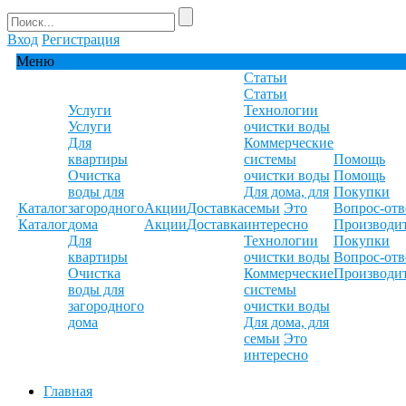
Вход
Регистрация
Меню
Статьи
Статьи
Услуги
Технологии
Услуги
очистки воды
Для
Коммерческие
квартиры
системы
Помощь
Очистка
очистки воды
Помощь
воды для
Для дома, для
Покупки
Каталог
загородного
Акции
Доставка
семьи
Это
Вопрос-отв
Каталог
дома
Акции
Доставка
интересно
Производи
Для
Технологии
Покупки
квартиры
очистки воды
Вопрос-отв
Очистка
Коммерческие
Производи
воды для
системы
загородного
очистки воды
дома
Для дома, для
семьи
Это
интересно
Главная