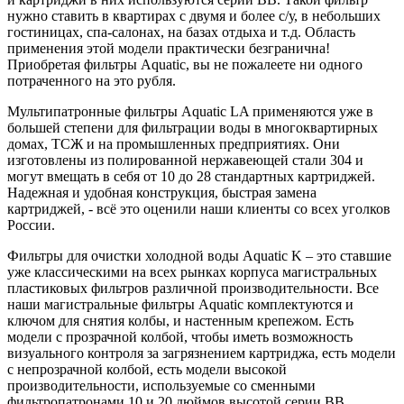
нужно ставить в квартирах с двумя и более с/у, в небольших
гостиницах, спа-салонах, на базах отдыха и т.д. Область
применения этой модели практически безгранична!
Приобретая фильтры Aquatic, вы не пожалеете ни одного
потраченного на это рубля.
Мультипатронные фильтры Aquatic LA применяются уже в
большей степени для фильтрации воды в многоквартирных
домах, ТСЖ и на промышленных предприятиях. Они
изготовлены из полированной нержавеющей стали 304 и
могут вмещать в себя от 10 до 28 стандартных картриджей.
Надежная и удобная конструкция, быстрая замена
картриджей, - всё это оценили наши клиенты со всех уголков
России.
Фильтры для очистки холодной воды Aquatic K – это ставшие
уже классическими на всех рынках корпуса магистральных
пластиковых фильтров различной производительности. Все
наши магистральные фильтры Aquatic комплектуются и
ключом для снятия колбы, и настенным крепежом. Есть
модели с прозрачной колбой, чтобы иметь возможность
визуального контроля за загрязнением картриджа, есть модели
с непрозрачной колбой, есть модели высокой
производительности, используемые со сменными
фильтропатронами 10 и 20 дюймов высотой серии BB.