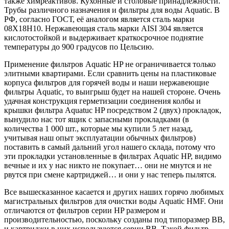
также химреактивов. Кухонные и столовые принадлежности.
Трубы различного назначения и фильтры для воды Aquatic. В
РФ, согласно ГОСТ, её аналогом является сталь марки
08Х18Н10. Нержавеющая сталь марки AISI 304 является
кислотостойкой и выдерживает краткосрочное поднятие
температуры до 900 градусов по Цельсию.
Применение фильтров Aquatic HP не ограничивается только
элитными квартирами. Если сравнить цены на пластиковые
корпуса фильтров для горячей воды и наши нержавеющие
фильтры Aquatic, то выигрыш будет на нашей стороне. Очень
удачная конструкция герметизации соединения колбы и
крышки фильтра Aquatuc HP посредством 2 (двух) прокладок,
вынудило нас тот ящик с запасными прокладками (в
количества 1 000 шт., которые мы купили 5 лет назад,
учитывая наш опыт эксплуатации обычных фильтров)
поставить в самый дальний угол нашего склада, потому что
эти прокладки установленные в фильтрах Aquatic HP, видимо
вечные и их у нас никто не покупает… они не мнутся и не
рвутся при смене картриджей… и они у нас теперь пылятся.
Все вышесказанное касается и других наших горячо любимых
магистральных фильтров для очистки воды Aquatic HMF. Они
отличаются от фильтров серии HP размером и
производительностью, поскольку созданы под типоразмер BB,
и картриджи в них используются серии BB. Такой фильтр