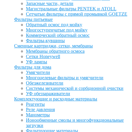
Запасные части, детали
Магистральные фильтры PENTEK и ATOLL
Сетчатые фильтры с прямой промывкой GOETZE
Фильтры питьевые
Обратный осмос под мойку
Многоступенчатые под мойку
Коммерческий обратный осмос
Фильтры-кувшины
Сменные картриджи, сетки, мембраны
Мембраны обратного осмоса
Сетки Honeywell
УФ лампы
Фильтры для дома
Умягчители
Многоцелевые фильтры и умягчители
Обезжелезиватели
Системы механической и сорбционной очистки
УФ обеззараживатели
Комплектующие и расходные материалы
Реагенты
Реле давления
Манометры
Ионообменные смолы и многофункциональные
загрузки
Фильтрующие материалы