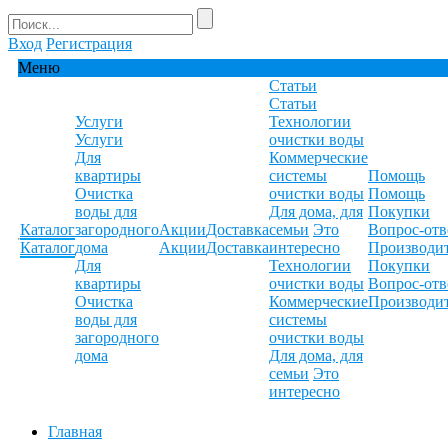
Вход
Регистрация
Меню
Статьи
Статьи
Услуги
Технологии
Услуги
очистки воды
Для
Коммерческие
квартиры
системы
Помощь
Очистка
очистки воды
Помощь
воды для
Для дома, для
Покупки
Каталог
загородного
Акции
Доставка
семьи
Это
Вопрос-отв
Каталог
дома
Акции
Доставка
интересно
Производи
Для
Технологии
Покупки
квартиры
очистки воды
Вопрос-отв
Очистка
Коммерческие
Производи
воды для
системы
загородного
очистки воды
дома
Для дома, для
семьи
Это
интересно
Главная