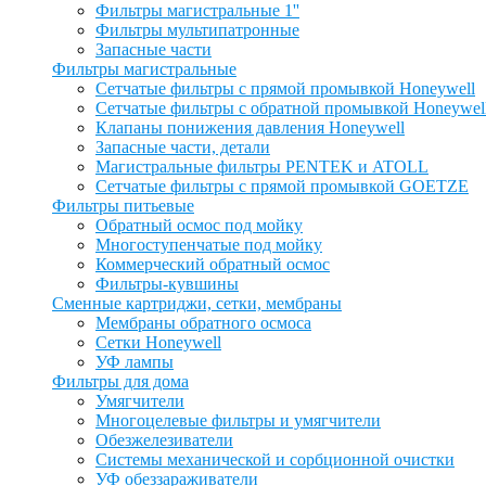
Фильтры магистральные 1''
Фильтры мультипатронные
Запасные части
Фильтры магистральные
Сетчатые фильтры с прямой промывкой Honeywell
Сетчатые фильтры с обратной промывкой Honeywel
Клапаны понижения давления Honeywell
Запасные части, детали
Магистральные фильтры PENTEK и ATOLL
Сетчатые фильтры с прямой промывкой GOETZE
Фильтры питьевые
Обратный осмос под мойку
Многоступенчатые под мойку
Коммерческий обратный осмос
Фильтры-кувшины
Сменные картриджи, сетки, мембраны
Мембраны обратного осмоса
Сетки Honeywell
УФ лампы
Фильтры для дома
Умягчители
Многоцелевые фильтры и умягчители
Обезжелезиватели
Системы механической и сорбционной очистки
УФ обеззараживатели