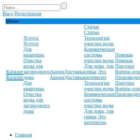
Вход
Регистрация
Меню
Статьи
Статьи
Услуги
Технологии
Услуги
очистки воды
Для
Коммерческие
квартиры
системы
Помощь
Очистка
очистки воды
Помощь
воды для
Для дома, для
Покупки
Каталог
загородного
Акции
Доставка
семьи
Это
Вопрос-отв
Каталог
дома
Акции
Доставка
интересно
Производи
Для
Технологии
Покупки
квартиры
очистки воды
Вопрос-отв
Очистка
Коммерческие
Производи
воды для
системы
загородного
очистки воды
дома
Для дома, для
семьи
Это
интересно
Главная