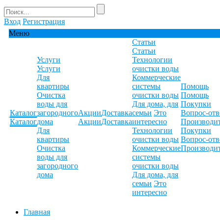
Вход
Регистрация
Меню
Статьи
Статьи
Услуги
Технологии
Услуги
очистки воды
Для
Коммерческие
квартиры
системы
Помощь
Очистка
очистки воды
Помощь
воды для
Для дома, для
Покупки
Каталог
загородного
Акции
Доставка
семьи
Это
Вопрос-отв
Каталог
дома
Акции
Доставка
интересно
Производи
Для
Технологии
Покупки
квартиры
очистки воды
Вопрос-отв
Очистка
Коммерческие
Производи
воды для
системы
загородного
очистки воды
дома
Для дома, для
семьи
Это
интересно
Главная