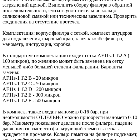
загрязнений щеткой. Выполнить сборку фильтра в обратной
последовательности, смазать уплотнительное кольцо
силиконовой смазкой или техническим вазелином. Проверить
соединения на отсутствие протечек.
Комплектация: корпус фильтра с сеткой, комплект штуцеров
для подключения, шаровый кран, ключ к колбе фильтра,
манометр, инструкция, коробка.
В стандартную комплектацию входит сетка AF11s-1 1\2 A (
100 микрон), по желанию может быть заменена на сетку
меньшей либо большей степени фильтрации. Варианты
замены:
AF11s-1 1\2 B - 20 микрон
AF11s-1 1\2 С - 50 микрон
AF11s-1 1\2 D - 200 микрон
AF11s-1 1\2 E - 300 микрон
AF11s-1 1\2 F - 500 микрон
В комплект также входит манометр 0-16 бар, при
необходимости ОТДЕЛЬНО можно приобрести манометр 0-10
бар. Манометр показывает давление после фильтра, падение
давления означает, что фильтрующий элемент - сетка -
нуждается в промывке. Кольцо-памятка на фильтре подскажет,
когда необходимо произвести следующую промывку.