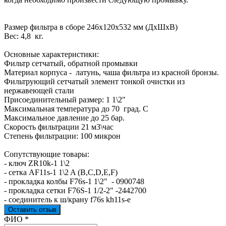
Размер фильтра в сборе 246х120х532 мм (ДхШхВ)
Вес: 4,8 кг.
Основные характеристики:
Фильтр сетчатый, обратной промывки
Материал корпуса - латунь, чаша фильтра из красной бронзы.
Фильтрующий сетчатый элемент тонкой очистки из
нержавеющей стали
Присоединительный размер: 1 1\2"
Максимальная температура до 70 град. С
Максимальное давление до 25 бар.
Скорость фильтрации 21 м3\час
Степень фильтрации: 100 микрон
Сопутствующие товары:
- ключ ZR10k-1 1\2
- сетка AF11s-1 1\2 A (B,C,D,E,F)
- прокладка колбы F76s-1 1\2" - 0900748
- прокладка сетки F76S-1 1/2-2" -2442700
- соединитель к ш/крану f76s kh11s-e
Оставить отзыв
Ваш отзыв был отправлен!
ФИО
*