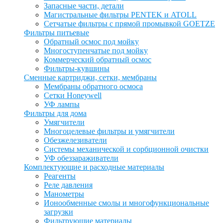
Запасные части, детали
Магистральные фильтры PENTEK и ATOLL
Сетчатые фильтры с прямой промывкой GOETZE
Фильтры питьевые
Обратный осмос под мойку
Многоступенчатые под мойку
Коммерческий обратный осмос
Фильтры-кувшины
Сменные картриджи, сетки, мембраны
Мембраны обратного осмоса
Сетки Honeywell
УФ лампы
Фильтры для дома
Умягчители
Многоцелевые фильтры и умягчители
Обезжелезиватели
Системы механической и сорбционной очистки
УФ обеззараживатели
Комплектующие и расходные материалы
Реагенты
Реле давления
Манометры
Ионообменные смолы и многофункциональные
загрузки
Фильтрующие материалы