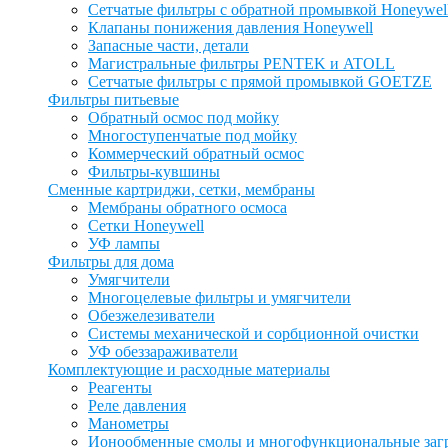
Сетчатые фильтры с обратной промывкой Honeywel
Клапаны понижения давления Honeywell
Запасные части, детали
Магистральные фильтры PENTEK и ATOLL
Сетчатые фильтры с прямой промывкой GOETZE
Фильтры питьевые
Обратный осмос под мойку
Многоступенчатые под мойку
Коммерческий обратный осмос
Фильтры-кувшины
Сменные картриджи, сетки, мембраны
Мембраны обратного осмоса
Сетки Honeywell
УФ лампы
Фильтры для дома
Умягчители
Многоцелевые фильтры и умягчители
Обезжелезиватели
Системы механической и сорбционной очистки
УФ обеззараживатели
Комплектующие и расходные материалы
Реагенты
Реле давления
Манометры
Ионообменные смолы и многофункциональные заг