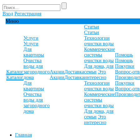
Вход
Регистрация
Меню
Статьи
Статьи
Услуги
Технологии
Услуги
очистки воды
Для
Коммерческие
квартиры
системы
Помощь
Очистка
очистки воды
Помощь
воды для
Для дома, для
Покупки
Каталог
загородного
Акции
Доставка
семьи
Это
Вопрос-отв
Каталог
дома
Акции
Доставка
интересно
Производи
Для
Технологии
Покупки
квартиры
очистки воды
Вопрос-отв
Очистка
Коммерческие
Производи
воды для
системы
загородного
очистки воды
дома
Для дома, для
семьи
Это
интересно
Главная