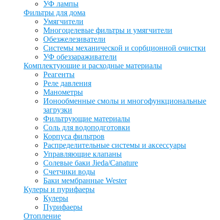
УФ лампы
Фильтры для дома
Умягчители
Многоцелевые фильтры и умягчители
Обезжелезиватели
Системы механической и сорбционной очистки
УФ обеззараживатели
Комплектующие и расходные материалы
Реагенты
Реле давления
Манометры
Ионообменные смолы и многофункциональные
загрузки
Фильтрующие материалы
Соль для водоподготовки
Корпуса фильтров
Распределительные системы и аксессуары
Управляющие клапаны
Солевые баки Jieda/Canature
Счетчики воды
Баки мембранные Wester
Кулеры и пурифаеры
Кулеры
Пурифаеры
Отопление