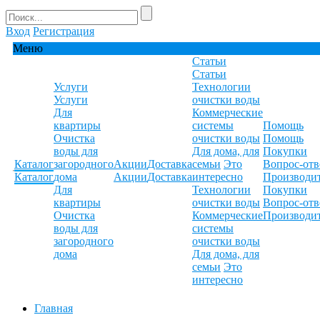
Вход
Регистрация
Меню
Статьи
Статьи
Услуги
Технологии
Услуги
очистки воды
Для
Коммерческие
квартиры
системы
Помощь
Очистка
очистки воды
Помощь
воды для
Для дома, для
Покупки
Каталог
загородного
Акции
Доставка
семьи
Это
Вопрос-отв
Каталог
дома
Акции
Доставка
интересно
Производи
Для
Технологии
Покупки
квартиры
очистки воды
Вопрос-отв
Очистка
Коммерческие
Производи
воды для
системы
загородного
очистки воды
дома
Для дома, для
семьи
Это
интересно
Главная