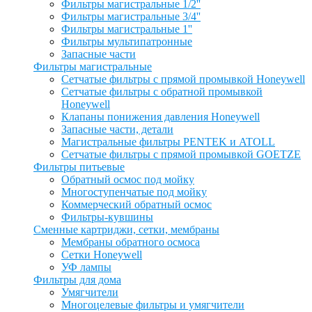
Фильтры магистральные 1/2''
Фильтры магистральные 3/4''
Фильтры магистральные 1''
Фильтры мультипатронные
Запасные части
Фильтры магистральные
Сетчатые фильтры с прямой промывкой Honeywell
Сетчатые фильтры с обратной промывкой
Honeywell
Клапаны понижения давления Honeywell
Запасные части, детали
Магистральные фильтры PENTEK и ATOLL
Сетчатые фильтры с прямой промывкой GOETZE
Фильтры питьевые
Обратный осмос под мойку
Многоступенчатые под мойку
Коммерческий обратный осмос
Фильтры-кувшины
Сменные картриджи, сетки, мембраны
Мембраны обратного осмоса
Сетки Honeywell
УФ лампы
Фильтры для дома
Умягчители
Многоцелевые фильтры и умягчители