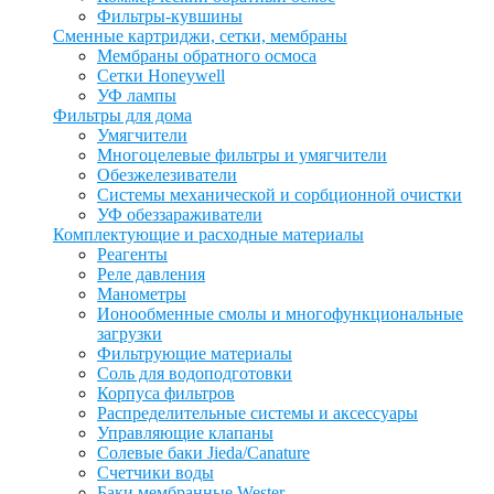
Фильтры-кувшины
Сменные картриджи, сетки, мембраны
Мембраны обратного осмоса
Сетки Honeywell
УФ лампы
Фильтры для дома
Умягчители
Многоцелевые фильтры и умягчители
Обезжелезиватели
Системы механической и сорбционной очистки
УФ обеззараживатели
Комплектующие и расходные материалы
Реагенты
Реле давления
Манометры
Ионообменные смолы и многофункциональные
загрузки
Фильтрующие материалы
Соль для водоподготовки
Корпуса фильтров
Распределительные системы и аксессуары
Управляющие клапаны
Солевые баки Jieda/Canature
Счетчики воды
Баки мембранные Wester