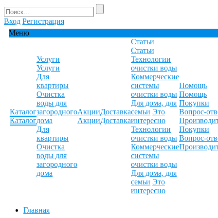
Вход
Регистрация
Меню
Статьи
Статьи
Услуги
Технологии
Услуги
очистки воды
Для
Коммерческие
квартиры
системы
Помощь
Очистка
очистки воды
Помощь
воды для
Для дома, для
Покупки
Каталог
загородного
Акции
Доставка
семьи
Это
Вопрос-отв
Каталог
дома
Акции
Доставка
интересно
Производи
Для
Технологии
Покупки
квартиры
очистки воды
Вопрос-отв
Очистка
Коммерческие
Производи
воды для
системы
загородного
очистки воды
дома
Для дома, для
семьи
Это
интересно
Главная