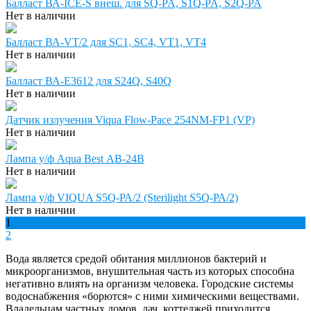
Балласт ВА-IСЕ-S внеш. для SQ-PA, S1Q-PA, S2Q-PA
Нет в наличии
Балласт ВА-VT/2 для SC1, SС4, VT1, VT4
Нет в наличии
Балласт ВА-Е3612 для S24Q, S40Q
Нет в наличии
Датчик излучения Viqua Flow-Pace 254NM-FP1 (VP)
Нет в наличии
Лампа у/ф Aqua Best АВ-24B
Нет в наличии
Лампа у/ф VIQUA S5Q-РА/2 (Sterilight S5Q-РА/2)
Нет в наличии
1
2
Вода является средой обитания миллионов бактерий и
микроорганизмов, внушительная часть из которых способна
негативно влиять на организм человека. Городские системы
водоснабжения «борются» с ними химическими веществами.
Владельцам частных домов, дач, коттеджей приходится