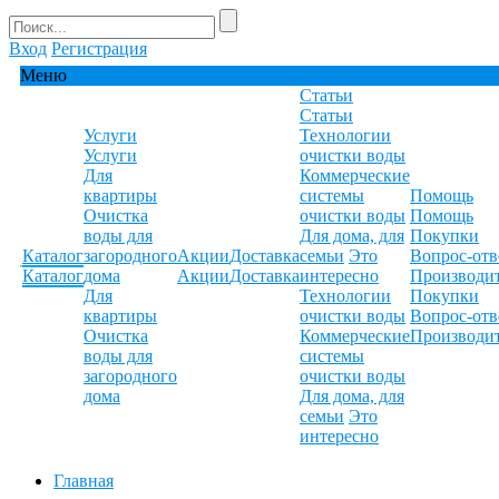
Вход
Регистрация
Меню
Статьи
Статьи
Услуги
Технологии
Услуги
очистки воды
Для
Коммерческие
квартиры
системы
Помощь
Очистка
очистки воды
Помощь
воды для
Для дома, для
Покупки
Каталог
загородного
Акции
Доставка
семьи
Это
Вопрос-отв
Каталог
дома
Акции
Доставка
интересно
Производи
Для
Технологии
Покупки
квартиры
очистки воды
Вопрос-отв
Очистка
Коммерческие
Производи
воды для
системы
загородного
очистки воды
дома
Для дома, для
семьи
Это
интересно
Главная