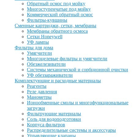
Обратный осмос под мойку
Многоступенчатые под мойку
Коммерческий обратный осмос
Фильтры-кувшины
Сменные картриджи, сетки, мембраны
Мембраны обратного осмоса
Сетки Honeywell
УФ лампы
Фильтры для дома
Умягчители
Многоцелевые фильтры и умягчители
Обезжелезиватели
Системы механической и сорбционной очистки
УФ обеззараживатели
Комплектующие и расходные материалы
Реагенты
Реле давления
Манометры
Ионообменные смолы и многофункциональные
загрузки
Фильтрующие материалы
Соль для водоподготовки
Корпуса фильтров
Распределительные системы и аксессуары
Управляющие клапаны