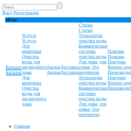
Вход
Регистрация
Меню
Статьи
Статьи
Услуги
Технологии
Услуги
очистки воды
Для
Коммерческие
квартиры
системы
Помощь
Очистка
очистки воды
Помощь
воды для
Для дома, для
Покупки
Каталог
загородного
Акции
Доставка
семьи
Это
Вопрос-отв
Каталог
дома
Акции
Доставка
интересно
Производи
Для
Технологии
Покупки
квартиры
очистки воды
Вопрос-отв
Очистка
Коммерческие
Производи
воды для
системы
загородного
очистки воды
дома
Для дома, для
семьи
Это
интересно
Главная