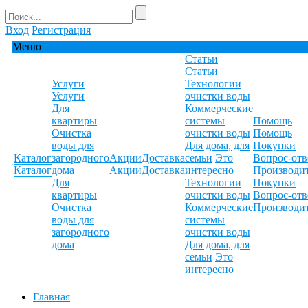
Вход
Регистрация
Меню
Статьи
Статьи
Услуги
Технологии
Услуги
очистки воды
Для
Коммерческие
квартиры
системы
Помощь
Очистка
очистки воды
Помощь
воды для
Для дома, для
Покупки
Каталог
загородного
Акции
Доставка
семьи
Это
Вопрос-отв
Каталог
дома
Акции
Доставка
интересно
Производи
Для
Технологии
Покупки
квартиры
очистки воды
Вопрос-отв
Очистка
Коммерческие
Производи
воды для
системы
загородного
очистки воды
дома
Для дома, для
семьи
Это
интересно
Главная