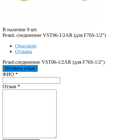
В наличии
9
шт
.
Резьб. соединение VST06-1/2AR (для F76S-1/2")
Описание
Отзывы
Резьб.соединение VST06-1/2AR (для F76S-1/2")
Оставить отзыв
Ваш отзыв был отправлен!
ФИО
*
Отзыв
*