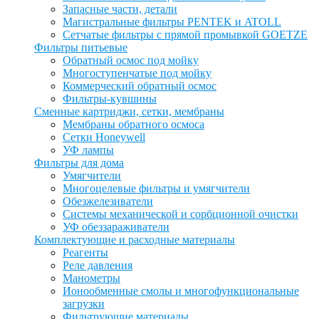
Запасные части, детали
Магистральные фильтры PENTEK и ATOLL
Сетчатые фильтры с прямой промывкой GOETZE
Фильтры питьевые
Обратный осмос под мойку
Многоступенчатые под мойку
Коммерческий обратный осмос
Фильтры-кувшины
Сменные картриджи, сетки, мембраны
Мембраны обратного осмоса
Сетки Honeywell
УФ лампы
Фильтры для дома
Умягчители
Многоцелевые фильтры и умягчители
Обезжелезиватели
Системы механической и сорбционной очистки
УФ обеззараживатели
Комплектующие и расходные материалы
Реагенты
Реле давления
Манометры
Ионообменные смолы и многофункциональные
загрузки
Фильтрующие материалы