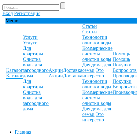
Вход
Регистрация
Меню
Статьи
Статьи
Услуги
Технологии
Услуги
очистки воды
Для
Коммерческие
квартиры
системы
Помощь
Очистка
очистки воды
Помощь
воды для
Для дома, для
Покупки
Каталог
загородного
Акции
Доставка
семьи
Это
Вопрос-отв
Каталог
дома
Акции
Доставка
интересно
Производи
Для
Технологии
Покупки
квартиры
очистки воды
Вопрос-отв
Очистка
Коммерческие
Производи
воды для
системы
загородного
очистки воды
дома
Для дома, для
семьи
Это
интересно
Главная