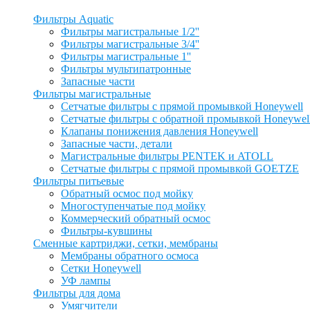
Фильтры Aquatic
Фильтры магистральные 1/2''
Фильтры магистральные 3/4''
Фильтры магистральные 1''
Фильтры мультипатронные
Запасные части
Фильтры магистральные
Сетчатые фильтры с прямой промывкой Honeywell
Сетчатые фильтры с обратной промывкой Honeywel
Клапаны понижения давления Honeywell
Запасные части, детали
Магистральные фильтры PENTEK и ATOLL
Сетчатые фильтры с прямой промывкой GOETZE
Фильтры питьевые
Обратный осмос под мойку
Многоступенчатые под мойку
Коммерческий обратный осмос
Фильтры-кувшины
Сменные картриджи, сетки, мембраны
Мембраны обратного осмоса
Сетки Honeywell
УФ лампы
Фильтры для дома
Умягчители