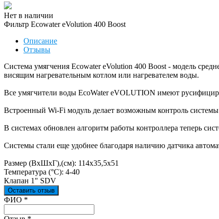
Нет в наличии
Фильтр Ecowater eVolution 400 Boost
Описание
Отзывы
Система умягчения Ecowater eVolution 400 Boost - модель сред
висящим нагревательным котлом или нагревателем воды.
Все умягчители воды EcoWater eVOLUTION имеют русифициро
Встроенный Wi-Fi модуль делает возможным контроль системы
В системах обновлен алгоритм работы контроллера теперь сис
Системы стали еще удобнее благодаря наличию датчика автомат
Размер (ВхШхГ),(см): 114х35,5х51
Температура (°С): 4-40
Клапан 1" SDV
Оставить отзыв
Ваш отзыв был отправлен!
ФИО
*
Отзыв
*