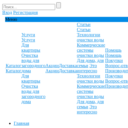
Вход
Регистрация
Меню
Статьи
Статьи
Услуги
Технологии
Услуги
очистки воды
Для
Коммерческие
квартиры
системы
Помощь
Очистка
очистки воды
Помощь
воды для
Для дома, для
Покупки
Каталог
загородного
Акции
Доставка
семьи
Это
Вопрос-отв
Каталог
дома
Акции
Доставка
интересно
Производи
Для
Технологии
Покупки
квартиры
очистки воды
Вопрос-отв
Очистка
Коммерческие
Производи
воды для
системы
загородного
очистки воды
дома
Для дома, для
семьи
Это
интересно
Главная