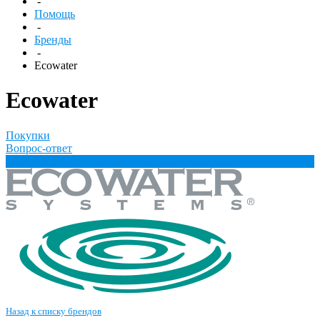
-
Помощь
-
Бренды
-
Ecowater
Ecowater
Покупки
Вопрос-ответ
Производители
Назад к списку брендов