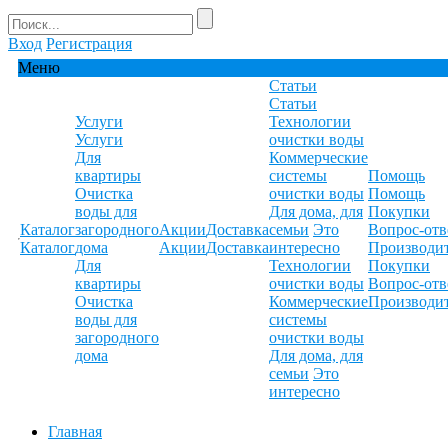
Вход
Регистрация
Меню
Статьи
Статьи
Услуги
Технологии
Услуги
очистки воды
Для
Коммерческие
квартиры
системы
Помощь
Очистка
очистки воды
Помощь
воды для
Для дома, для
Покупки
Каталог
загородного
Акции
Доставка
семьи
Это
Вопрос-отв
Каталог
дома
Акции
Доставка
интересно
Производи
Для
Технологии
Покупки
квартиры
очистки воды
Вопрос-отв
Очистка
Коммерческие
Производи
воды для
системы
загородного
очистки воды
дома
Для дома, для
семьи
Это
интересно
Главная