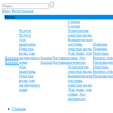
Вход
Регистрация
Меню
Статьи
Статьи
Услуги
Технологии
Услуги
очистки воды
Для
Коммерческие
квартиры
системы
Помощь
Очистка
очистки воды
Помощь
воды для
Для дома, для
Покупки
Каталог
загородного
Акции
Доставка
семьи
Это
Вопрос-отв
Каталог
дома
Акции
Доставка
интересно
Производи
Для
Технологии
Покупки
квартиры
очистки воды
Вопрос-отв
Очистка
Коммерческие
Производи
воды для
системы
загородного
очистки воды
дома
Для дома, для
семьи
Это
интересно
Главная