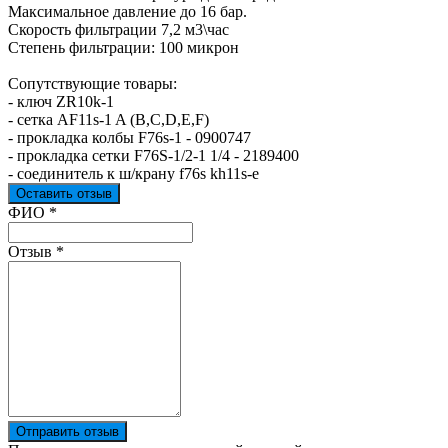
Максимальное давление до 16 бар.
Скорость фильтрации 7,2 м3\час
Степень фильтрации: 100 микрон
Сопутствующие товары:
- ключ ZR10k-1
- сетка AF11s-1 A (B,C,D,E,F)
- прокладка колбы F76s-1 - 0900747
- прокладка сетки F76S-1/2-1 1/4 - 2189400
- соединитель к ш/крану f76s kh11s-e
Оставить отзыв
Ваш отзыв был отправлен!
ФИО
*
Отзыв
*
Отправить отзыв