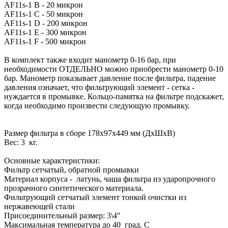
AF11s-1 B - 20 микрон
AF11s-1 С - 50 микрон
AF11s-1 D - 200 микрон
AF11s-1 E - 300 микрон
AF11s-1 F - 500 микрон
В комплект также входит манометр 0-16 бар, при
необходимости ОТДЕЛЬНО можно приобрести манометр 0-10
бар. Манометр показывает давление после фильтра, падение
давления означает, что фильтрующий элемент - сетка -
нуждается в промывке. Кольцо-памятка на фильтре подскажет,
когда необходимо произвести следующую промывку.
Размер фильтра в сборе 178х97х449 мм (ДхШхВ)
Вес: 3 кг.
Основные характеристики:
Фильтр сетчатый, обратной промывки
Материал корпуса - латунь, чаша фильтра из ударопрочного
прозрачного синтетического материала.
Фильтрующий сетчатый элемент тонкой очистки из
нержавеющей стали
Присоединительный размер: 3\4"
Максимальная температура до 40 град. С