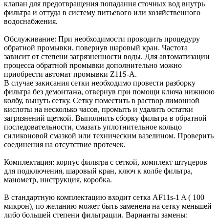
клапан для предотвращения попадания сточных вод внутрь
фильтра и оттуда в систему питьевого или хозяйственного
водоснабжения.
Обслуживание: При необходимости проводить процедуру
обратной промывки, повернув шаровый кран. Частота
зависит от степени загрязненности воды. Для автоматизации
процесса обратной промывки дополнительно можно
приобрести автомат промывки Z11S-A.
В случае закисания сетки необходимо провести разборку
фильтра без демонтажа, отвернув при помощи ключа нижнюю
колбу, вынуть сетку. Сетку поместить в раствор лимонной
кислоты на несколько часов, промыть и удалить остатки
загрязнений щеткой. Выполнить сборку фильтра в обратной
последовательности, смазать уплотнительное кольцо
силиконовой смазкой или техническим вазелином. Проверить
соединения на отсутствие протечек.
Комплектация: корпус фильтра с сеткой, комплект штуцеров
для подключения, шаровый кран, ключ к колбе фильтра,
манометр, инструкция, коробка.
В стандартную комплектацию входит сетка AF11s-1 A ( 100
микрон), по желанию может быть заменена на сетку меньшей
либо большей степени фильтрации. Варианты замены: