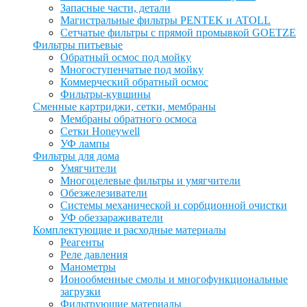
Запасные части, детали
Магистральные фильтры PENTEK и ATOLL
Сетчатые фильтры с прямой промывкой GOETZE
Фильтры питьевые
Обратный осмос под мойку
Многоступенчатые под мойку
Коммерческий обратный осмос
Фильтры-кувшины
Сменные картриджи, сетки, мембраны
Мембраны обратного осмоса
Сетки Honeywell
УФ лампы
Фильтры для дома
Умягчители
Многоцелевые фильтры и умягчители
Обезжелезиватели
Системы механической и сорбционной очистки
УФ обеззараживатели
Комплектующие и расходные материалы
Реагенты
Реле давления
Манометры
Ионообменные смолы и многофункциональные
загрузки
Фильтрующие материалы