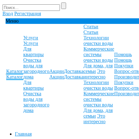
Вход
Регистрация
Меню
Статьи
Статьи
Услуги
Технологии
Услуги
очистки воды
Для
Коммерческие
квартиры
системы
Помощь
Очистка
очистки воды
Помощь
воды для
Для дома, для
Покупки
Каталог
загородного
Акции
Доставка
семьи
Это
Вопрос-отв
Каталог
дома
Акции
Доставка
интересно
Производи
Для
Технологии
Покупки
квартиры
очистки воды
Вопрос-отв
Очистка
Коммерческие
Производи
воды для
системы
загородного
очистки воды
дома
Для дома, для
семьи
Это
интересно
Главная