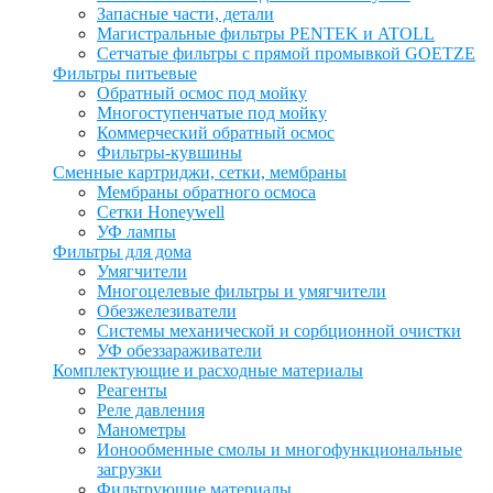
Запасные части, детали
Магистральные фильтры PENTEK и ATOLL
Сетчатые фильтры с прямой промывкой GOETZE
Фильтры питьевые
Обратный осмос под мойку
Многоступенчатые под мойку
Коммерческий обратный осмос
Фильтры-кувшины
Сменные картриджи, сетки, мембраны
Мембраны обратного осмоса
Сетки Honeywell
УФ лампы
Фильтры для дома
Умягчители
Многоцелевые фильтры и умягчители
Обезжелезиватели
Системы механической и сорбционной очистки
УФ обеззараживатели
Комплектующие и расходные материалы
Реагенты
Реле давления
Манометры
Ионообменные смолы и многофункциональные
загрузки
Фильтрующие материалы