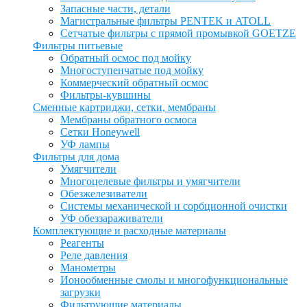
Запасные части, детали
Магистральные фильтры PENTEK и ATOLL
Сетчатые фильтры с прямой промывкой GOETZE
Фильтры питьевые
Обратный осмос под мойку
Многоступенчатые под мойку
Коммерческий обратный осмос
Фильтры-кувшины
Сменные картриджи, сетки, мембраны
Мембраны обратного осмоса
Сетки Honeywell
УФ лампы
Фильтры для дома
Умягчители
Многоцелевые фильтры и умягчители
Обезжелезиватели
Системы механической и сорбционной очистки
УФ обеззараживатели
Комплектующие и расходные материалы
Реагенты
Реле давления
Манометры
Ионообменные смолы и многофункциональные
загрузки
Фильтрующие материалы