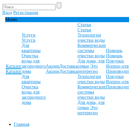
Вход
Регистрация
Меню
Статьи
Статьи
Услуги
Технологии
Услуги
очистки воды
Для
Коммерческие
квартиры
системы
Помощь
Очистка
очистки воды
Помощь
воды для
Для дома, для
Покупки
Каталог
загородного
Акции
Доставка
семьи
Это
Вопрос-отв
Каталог
дома
Акции
Доставка
интересно
Производи
Для
Технологии
Покупки
квартиры
очистки воды
Вопрос-отв
Очистка
Коммерческие
Производи
воды для
системы
загородного
очистки воды
дома
Для дома, для
семьи
Это
интересно
Главная