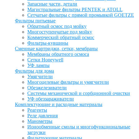
Запасные части, детали
Магистральные фильтры PENTEK и ATOLL
Сетчатые фильтры с прямой промывкой GOETZE
Фильтры питьевые
Обратный осмос под мойку
Многоступенчатые под мойку
Коммерческий обратный осмос
Фильтры-кувшины
Сменные картриджи, сетки, мембраны
Мембраны обратного осмоса
Сетки Honeywell
УФ лампы
Фильтры для дома
Умягчители
Многоцелевые фильтры и умягчители
Обезжелезиватели
Системы механической и сорбционной очистки
УФ обеззараживатели
Комплектующие и расходные материалы
Реагенты
Реле давления
Манометры
Ионообменные смолы и многофункциональные
загрузки
Фильтрующие материалы