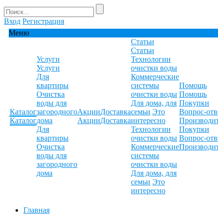
Вход
Регистрация
Меню
Статьи
Статьи
Услуги
Технологии
Услуги
очистки воды
Для
Коммерческие
квартиры
системы
Помощь
Очистка
очистки воды
Помощь
воды для
Для дома, для
Покупки
Каталог
загородного
Акции
Доставка
семьи
Это
Вопрос-отв
Каталог
дома
Акции
Доставка
интересно
Производи
Для
Технологии
Покупки
квартиры
очистки воды
Вопрос-отв
Очистка
Коммерческие
Производи
воды для
системы
загородного
очистки воды
дома
Для дома, для
семьи
Это
интересно
Главная