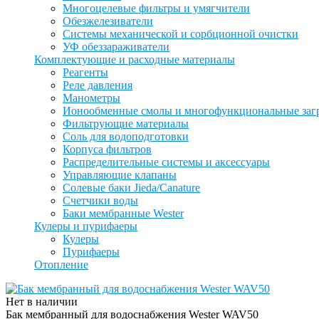
Многоцелевые фильтры и умягчители
Обезжелезиватели
Системы механической и сорбционной очистки
УФ обеззараживатели
Комплектующие и расходные материалы
Реагенты
Реле давления
Манометры
Ионообменные смолы и многофункциональные заг
Фильтрующие материалы
Соль для водоподготовки
Корпуса фильтров
Распределительные системы и аксессуары
Управляющие клапаны
Солевые баки Jieda/Canature
Счетчики воды
Баки мембранные Wester
Кулеры и пурифаеры
Кулеры
Пурифаеры
Отопление
Нет в наличии
Бак мембранный для водоснабжения Wester WAV50