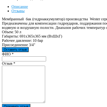
Описание
Отзывы
Мембранный бак (гидроаккумулятор) производства Wester сер
Предназначены для компенсации гидроударов, поддержания по
водяную и воздушную полости. Диапазон рабочих температур от
Объем: 50 л
Габариты: 691х365х365 мм (ВхШхГ)
Рабочее давление: 10 бар
Присоединение 3/4"
Оставить отзыв
Ваш отзыв был отправлен!
ФИО
*
Отзыв
*
Отправить отзыв