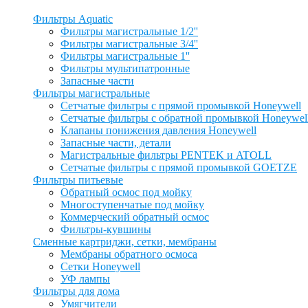
Фильтры Aquatic
Фильтры магистральные 1/2''
Фильтры магистральные 3/4''
Фильтры магистральные 1''
Фильтры мультипатронные
Запасные части
Фильтры магистральные
Сетчатые фильтры с прямой промывкой Honeywell
Сетчатые фильтры с обратной промывкой Honeywel
Клапаны понижения давления Honeywell
Запасные части, детали
Магистральные фильтры PENTEK и ATOLL
Сетчатые фильтры с прямой промывкой GOETZE
Фильтры питьевые
Обратный осмос под мойку
Многоступенчатые под мойку
Коммерческий обратный осмос
Фильтры-кувшины
Сменные картриджи, сетки, мембраны
Мембраны обратного осмоса
Сетки Honeywell
УФ лампы
Фильтры для дома
Умягчители