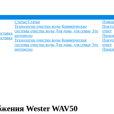
Статьи
Статьи
Помо
Технологии очистки воды
Коммерческие
Покуп
системы очистки воды
Для дома, для семьи
Это
ответ
оставка
интересно
Произ
оставка
Технологии очистки воды
Коммерческие
Покуп
системы очистки воды
Для дома, для семьи
Это
ответ
интересно
Произ
бжения Wester WAV50