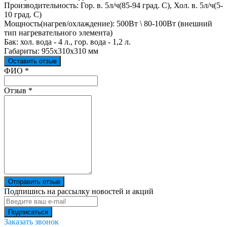
Производительность: Гор. в. 5л/ч(85-94 град. C), Хол. в. 5л/ч(5-
10 град. С)
Мощность(нагрев/охлаждение): 500Вт \ 80-100Вт (внешний
тип нагревательного элемента)
Бак: хол. вода - 4 л., гор. вода - 1,2 л.
Габариты: 955x310x310 мм
Оставить отзыв
Ваш отзыв был отправлен!
ФИО
*
Отзыв
*
Отправить отзыв
Подпишись на рассылку новостей и акций
Заказать звонок