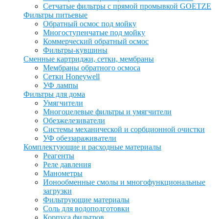
Сетчатые фильтры с прямой промывкой GOETZE
Фильтры питьевые
Обратный осмос под мойку
Многоступенчатые под мойку
Коммерческий обратный осмос
Фильтры-кувшины
Сменные картриджи, сетки, мембраны
Мембраны обратного осмоса
Сетки Honeywell
УФ лампы
Фильтры для дома
Умягчители
Многоцелевые фильтры и умягчители
Обезжелезиватели
Системы механической и сорбционной очистки
УФ обеззараживатели
Комплектующие и расходные материалы
Реагенты
Реле давления
Манометры
Ионообменные смолы и многофункциональные
загрузки
Фильтрующие материалы
Соль для водоподготовки
Корпуса фильтров