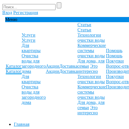
Вход
Регистрация
Меню
Статьи
Статьи
Услуги
Технологии
Услуги
очистки воды
Для
Коммерческие
квартиры
системы
Помощь
Очистка
очистки воды
Помощь
воды для
Для дома, для
Покупки
Каталог
загородного
Акции
Доставка
семьи
Это
Вопрос-отв
Каталог
дома
Акции
Доставка
интересно
Производи
Для
Технологии
Покупки
квартиры
очистки воды
Вопрос-отв
Очистка
Коммерческие
Производи
воды для
системы
загородного
очистки воды
дома
Для дома, для
семьи
Это
интересно
Главная