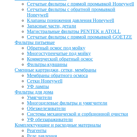
Сетчатые фильтры с прямой промывкой Honeywell
Сетчатые фильтры с обратной промывкой
Honeywell
Клапаны понижения давления Honeywell
Запасные части, детали
Магистральные фильтры PENTEK и ATOLL
Сетчатые фильтры с прямой промывкой GOETZE
Фильтры питьевые
Обратный осмос под мойку
Многоступенчатые под мойку
Коммерческий обратный осмос
Фильтры-кувшины
Сменные картриджи, сетки, мембраны
Мембраны обратного осмоса
Сетки Honeywell
УФ лампы
Фильтры для дома
Умягчители
Многоцелевые фильтры и умягчители
Обезжелезиватели
Системы механической и сорбционной очистки
УФ обеззараживатели
Комплектующие и расходные материалы
Реагенты
Реле давления