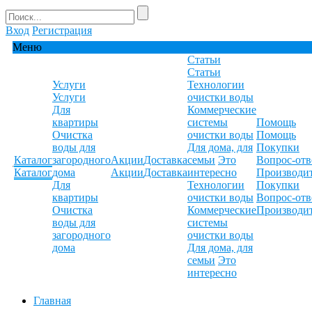
Вход
Регистрация
Меню
Статьи
Статьи
Услуги
Технологии
Услуги
очистки воды
Для
Коммерческие
квартиры
системы
Помощь
Очистка
очистки воды
Помощь
воды для
Для дома, для
Покупки
Каталог
загородного
Акции
Доставка
семьи
Это
Вопрос-отв
Каталог
дома
Акции
Доставка
интересно
Производи
Для
Технологии
Покупки
квартиры
очистки воды
Вопрос-отв
Очистка
Коммерческие
Производи
воды для
системы
загородного
очистки воды
дома
Для дома, для
семьи
Это
интересно
Главная