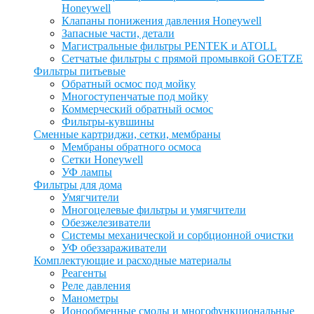
Honeywell
Клапаны понижения давления Honeywell
Запасные части, детали
Магистральные фильтры PENTEK и ATOLL
Сетчатые фильтры с прямой промывкой GOETZE
Фильтры питьевые
Обратный осмос под мойку
Многоступенчатые под мойку
Коммерческий обратный осмос
Фильтры-кувшины
Сменные картриджи, сетки, мембраны
Мембраны обратного осмоса
Сетки Honeywell
УФ лампы
Фильтры для дома
Умягчители
Многоцелевые фильтры и умягчители
Обезжелезиватели
Системы механической и сорбционной очистки
УФ обеззараживатели
Комплектующие и расходные материалы
Реагенты
Реле давления
Манометры
Ионообменные смолы и многофункциональные