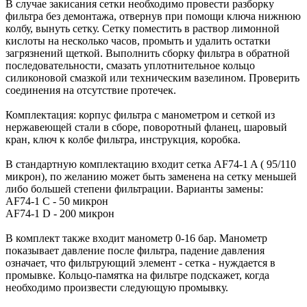
В случае закисания сетки необходимо провести разборку
фильтра без демонтажа, отвернув при помощи ключа нижнюю
колбу, вынуть сетку. Сетку поместить в раствор лимонной
кислоты на несколько часов, промыть и удалить остатки
загрязнений щеткой. Выполнить сборку фильтра в обратной
последовательности, смазать уплотнительное кольцо
силиконовой смазкой или техническим вазелином. Проверить
соединения на отсутствие протечек.
Комплектация: корпус фильтра с манометром и сеткой из
нержавеющей стали в сборе, поворотный фланец, шаровый
кран, ключ к колбе фильтра, инструкция, коробка.
В стандартную комплектацию входит сетка AF74-1 A ( 95/110
микрон), по желанию может быть заменена на сетку меньшей
либо большей степени фильтрации. Варианты замены:
AF74-1 С - 50 микрон
AF74-1 D - 200 микрон
В комплект также входит манометр 0-16 бар. Манометр
показывает давление после фильтра, падение давления
означает, что фильтрующий элемент - сетка - нуждается в
промывке. Кольцо-памятка на фильтре подскажет, когда
необходимо произвести следующую промывку.