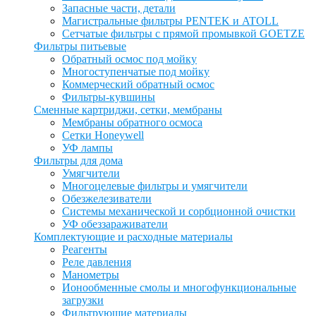
Запасные части, детали
Магистральные фильтры PENTEK и ATOLL
Сетчатые фильтры с прямой промывкой GOETZE
Фильтры питьевые
Обратный осмос под мойку
Многоступенчатые под мойку
Коммерческий обратный осмос
Фильтры-кувшины
Сменные картриджи, сетки, мембраны
Мембраны обратного осмоса
Сетки Honeywell
УФ лампы
Фильтры для дома
Умягчители
Многоцелевые фильтры и умягчители
Обезжелезиватели
Системы механической и сорбционной очистки
УФ обеззараживатели
Комплектующие и расходные материалы
Реагенты
Реле давления
Манометры
Ионообменные смолы и многофункциональные
загрузки
Фильтрующие материалы