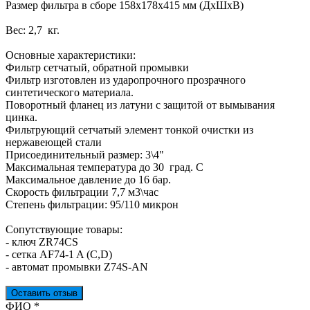
Размер фильтра в сборе 158х178х415 мм (ДхШхВ)
Вес: 2,7 кг.
Основные характеристики:
Фильтр сетчатый, обратной промывки
Фильтр изготовлен из ударопрочного прозрачного
синтетического материала.
Поворотный фланец из латуни с защитой от вымывания
цинка.
Фильтрующий сетчатый элемент тонкой очистки из
нержавеющей стали
Присоединительный размер: 3\4"
Максимальная температура до 30 град. С
Максимальное давление до 16 бар.
Скорость фильтрации 7,7 м3\час
Степень фильтрации: 95/110 микрон
Сопутствующие товары:
- ключ ZR74CS
- сетка AF74-1 A (C,D)
- автомат промывки Z74S-AN
Оставить отзыв
Ваш отзыв был отправлен!
ФИО
*