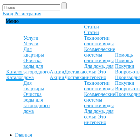
Вход
Регистрация
Меню
Статьи
Статьи
Услуги
Технологии
Услуги
очистки воды
Для
Коммерческие
квартиры
системы
Помощь
Очистка
очистки воды
Помощь
воды для
Для дома, для
Покупки
Каталог
загородного
Акции
Доставка
семьи
Это
Вопрос-отв
Каталог
дома
Акции
Доставка
интересно
Производи
Для
Технологии
Покупки
квартиры
очистки воды
Вопрос-отв
Очистка
Коммерческие
Производи
воды для
системы
загородного
очистки воды
дома
Для дома, для
семьи
Это
интересно
Главная