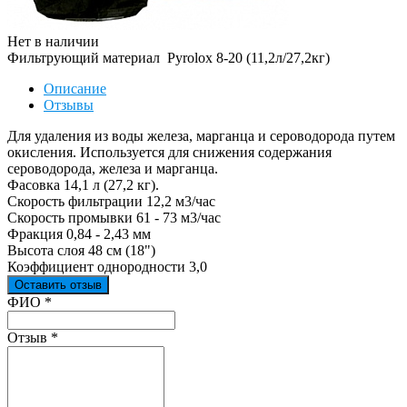
Нет в наличии
Фильтрующий материал Pyrolox 8-20 (11,2л/27,2кг)
Описание
Отзывы
Для удаления из воды железа, марганца и сероводорода путем
окисления. Используется для снижения содержания
сероводорода, железа и марганца.
Фасовка 14,1 л (27,2 кг).
Скорость фильтрации 12,2 м3/час
Скорость промывки 61 - 73 м3/час
Фракция 0,84 - 2,43 мм
Высота слоя 48 см (18")
Коэффициент однородности 3,0
Оставить отзыв
Ваш отзыв был отправлен!
ФИО
*
Отзыв
*