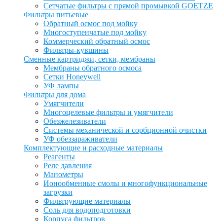
Сетчатые фильтры с прямой промывкой GOETZE
Фильтры питьевые
Обратный осмос под мойку
Многоступенчатые под мойку
Коммерческий обратный осмос
Фильтры-кувшины
Сменные картриджи, сетки, мембраны
Мембраны обратного осмоса
Сетки Honeywell
УФ лампы
Фильтры для дома
Умягчители
Многоцелевые фильтры и умягчители
Обезжелезиватели
Системы механической и сорбционной очистки
УФ обеззараживатели
Комплектующие и расходные материалы
Реагенты
Реле давления
Манометры
Ионообменные смолы и многофункциональные
загрузки
Фильтрующие материалы
Соль для водоподготовки
Корпуса фильтров