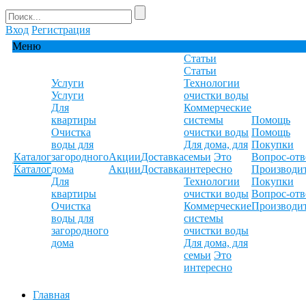
Вход
Регистрация
Меню
Статьи
Статьи
Услуги
Технологии
Услуги
очистки воды
Для
Коммерческие
квартиры
системы
Помощь
Очистка
очистки воды
Помощь
воды для
Для дома, для
Покупки
Каталог
загородного
Акции
Доставка
семьи
Это
Вопрос-отв
Каталог
дома
Акции
Доставка
интересно
Производи
Для
Технологии
Покупки
квартиры
очистки воды
Вопрос-отв
Очистка
Коммерческие
Производи
воды для
системы
загородного
очистки воды
дома
Для дома, для
семьи
Это
интересно
Главная