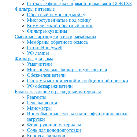
Сетчатые фильтры с прямой промывкой GOETZE
Фильтры питьевые
Обратный осмос под мойку
Многоступенчатые под мойку
Коммерческий обратный осмос
Фильтры-кувшины
Сменные картриджи, сетки, мембраны
Мембраны обратного осмоса
Сетки Honeywell
УФ лампы
Фильтры для дома
Умягчители
Многоцелевые фильтры и умягчители
Обезжелезиватели
Системы механической и сорбционной очистки
УФ обеззараживатели
Комплектующие и расходные материалы
Реагенты
Реле давления
Манометры
Ионообменные смолы и многофункциональные
загрузки
Фильтрующие материалы
Соль для водоподготовки
Корпуса фильтров