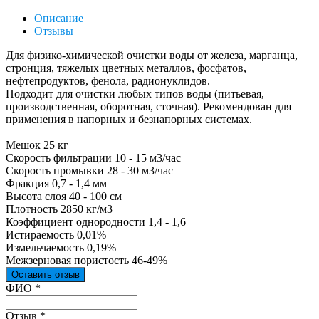
Описание
Отзывы
Для физико-химической очистки воды от железа, марганца,
стронция, тяжелых цветных металлов, фосфатов,
нефтепродуктов, фенола, радионуклидов.
Подходит для очистки любых типов воды (питьевая,
производственная, оборотная, сточная). Рекомендован для
применения в напорных и безнапорных системах.
Мешок 25 кг
Скорость фильтрации 10 - 15 м3/час
Скорость промывки 28 - 30 м3/час
Фракция 0,7 - 1,4 мм
Высота слоя 40 - 100 см
Плотность 2850 кг/м3
Коэффициент однородности 1,4 - 1,6
Истираемость 0,01%
Измельчаемость 0,19%
Межзерновая пористость 46-49%
Оставить отзыв
Ваш отзыв был отправлен!
ФИО
*
Отзыв
*