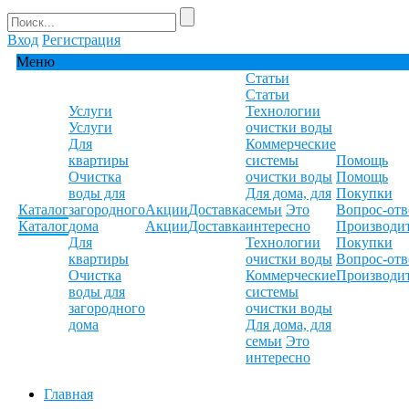
Вход
Регистрация
Меню
Статьи
Статьи
Услуги
Технологии
Услуги
очистки воды
Для
Коммерческие
квартиры
системы
Помощь
Очистка
очистки воды
Помощь
воды для
Для дома, для
Покупки
Каталог
загородного
Акции
Доставка
семьи
Это
Вопрос-отв
Каталог
дома
Акции
Доставка
интересно
Производи
Для
Технологии
Покупки
квартиры
очистки воды
Вопрос-отв
Очистка
Коммерческие
Производи
воды для
системы
загородного
очистки воды
дома
Для дома, для
семьи
Это
интересно
Главная