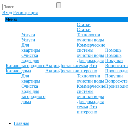
Вход
Регистрация
Меню
Статьи
Статьи
Услуги
Технологии
Услуги
очистки воды
Для
Коммерческие
квартиры
системы
Помощь
Очистка
очистки воды
Помощь
воды для
Для дома, для
Покупки
Каталог
загородного
Акции
Доставка
семьи
Это
Вопрос-отв
Каталог
дома
Акции
Доставка
интересно
Производи
Для
Технологии
Покупки
квартиры
очистки воды
Вопрос-отв
Очистка
Коммерческие
Производи
воды для
системы
загородного
очистки воды
дома
Для дома, для
семьи
Это
интересно
Главная