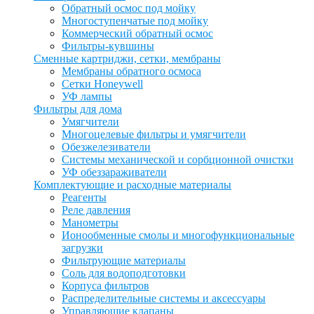
Обратный осмос под мойку
Многоступенчатые под мойку
Коммерческий обратный осмос
Фильтры-кувшины
Сменные картриджи, сетки, мембраны
Мембраны обратного осмоса
Сетки Honeywell
УФ лампы
Фильтры для дома
Умягчители
Многоцелевые фильтры и умягчители
Обезжелезиватели
Системы механической и сорбционной очистки
УФ обеззараживатели
Комплектующие и расходные материалы
Реагенты
Реле давления
Манометры
Ионообменные смолы и многофункциональные
загрузки
Фильтрующие материалы
Соль для водоподготовки
Корпуса фильтров
Распределительные системы и аксессуары
Управляющие клапаны