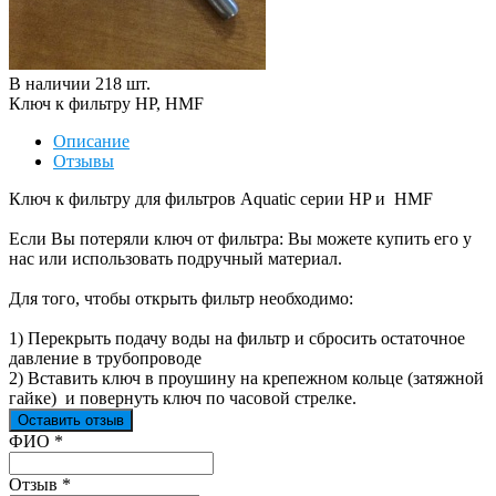
В наличии
218
шт
.
Ключ к фильтру HP, HMF
Описание
Отзывы
Ключ к фильтру для фильтров Aquatic серии HP и HMF
Если Вы потеряли ключ от фильтра: Вы можете купить его у
нас или использовать подручный материал.
Для того, чтобы открыть фильтр необходимо:
1) Перекрыть подачу воды на фильтр и сбросить остаточное
давление в трубопроводе
2) Вставить ключ в проушину на крепежном кольце (затяжной
гайке) и повернуть ключ по часовой стрелке.
Оставить отзыв
Ваш отзыв был отправлен!
ФИО
*
Отзыв
*