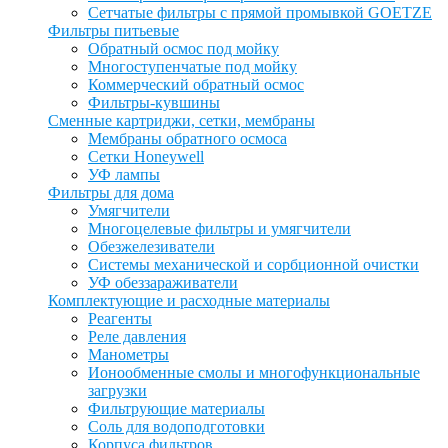
Сетчатые фильтры с прямой промывкой GOETZE
Фильтры питьевые
Обратный осмос под мойку
Многоступенчатые под мойку
Коммерческий обратный осмос
Фильтры-кувшины
Сменные картриджи, сетки, мембраны
Мембраны обратного осмоса
Сетки Honeywell
УФ лампы
Фильтры для дома
Умягчители
Многоцелевые фильтры и умягчители
Обезжелезиватели
Системы механической и сорбционной очистки
УФ обеззараживатели
Комплектующие и расходные материалы
Реагенты
Реле давления
Манометры
Ионообменные смолы и многофункциональные
загрузки
Фильтрующие материалы
Соль для водоподготовки
Корпуса фильтров