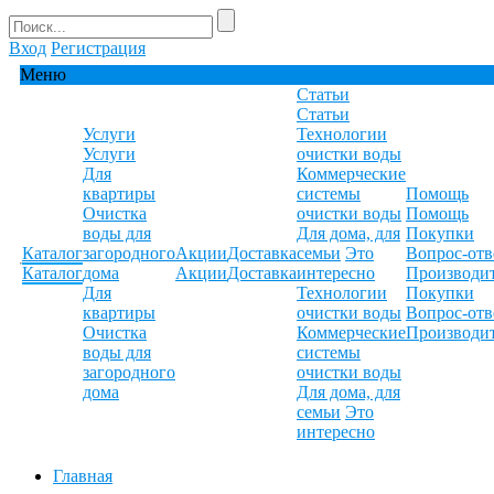
Вход
Регистрация
Меню
Статьи
Статьи
Услуги
Технологии
Услуги
очистки воды
Для
Коммерческие
квартиры
системы
Помощь
Очистка
очистки воды
Помощь
воды для
Для дома, для
Покупки
Каталог
загородного
Акции
Доставка
семьи
Это
Вопрос-отв
Каталог
дома
Акции
Доставка
интересно
Производи
Для
Технологии
Покупки
квартиры
очистки воды
Вопрос-отв
Очистка
Коммерческие
Производи
воды для
системы
загородного
очистки воды
дома
Для дома, для
семьи
Это
интересно
Главная