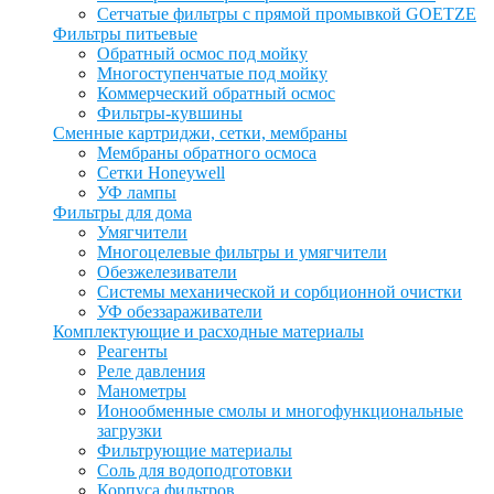
Сетчатые фильтры с прямой промывкой GOETZE
Фильтры питьевые
Обратный осмос под мойку
Многоступенчатые под мойку
Коммерческий обратный осмос
Фильтры-кувшины
Сменные картриджи, сетки, мембраны
Мембраны обратного осмоса
Сетки Honeywell
УФ лампы
Фильтры для дома
Умягчители
Многоцелевые фильтры и умягчители
Обезжелезиватели
Системы механической и сорбционной очистки
УФ обеззараживатели
Комплектующие и расходные материалы
Реагенты
Реле давления
Манометры
Ионообменные смолы и многофункциональные
загрузки
Фильтрующие материалы
Соль для водоподготовки
Корпуса фильтров