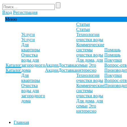
Вход
Регистрация
Меню
Статьи
Статьи
Услуги
Технологии
Услуги
очистки воды
Для
Коммерческие
квартиры
системы
Помощь
Очистка
очистки воды
Помощь
воды для
Для дома, для
Покупки
Каталог
загородного
Акции
Доставка
семьи
Это
Вопрос-отв
Каталог
дома
Акции
Доставка
интересно
Производи
Для
Технологии
Покупки
квартиры
очистки воды
Вопрос-отв
Очистка
Коммерческие
Производи
воды для
системы
загородного
очистки воды
дома
Для дома, для
семьи
Это
интересно
Главная