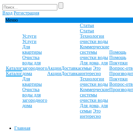
Вход
Регистрация
Меню
Статьи
Статьи
Услуги
Технологии
Услуги
очистки воды
Для
Коммерческие
квартиры
системы
Помощь
Очистка
очистки воды
Помощь
воды для
Для дома, для
Покупки
Каталог
загородного
Акции
Доставка
семьи
Это
Вопрос-отв
Каталог
дома
Акции
Доставка
интересно
Производи
Для
Технологии
Покупки
квартиры
очистки воды
Вопрос-отв
Очистка
Коммерческие
Производи
воды для
системы
загородного
очистки воды
дома
Для дома, для
семьи
Это
интересно
Главная