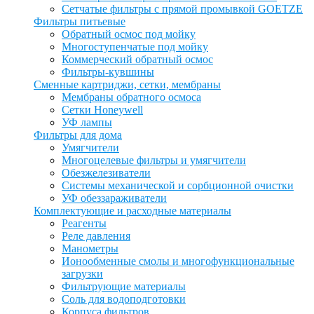
Сетчатые фильтры с прямой промывкой GOETZE
Фильтры питьевые
Обратный осмос под мойку
Многоступенчатые под мойку
Коммерческий обратный осмос
Фильтры-кувшины
Сменные картриджи, сетки, мембраны
Мембраны обратного осмоса
Сетки Honeywell
УФ лампы
Фильтры для дома
Умягчители
Многоцелевые фильтры и умягчители
Обезжелезиватели
Системы механической и сорбционной очистки
УФ обеззараживатели
Комплектующие и расходные материалы
Реагенты
Реле давления
Манометры
Ионообменные смолы и многофункциональные
загрузки
Фильтрующие материалы
Соль для водоподготовки
Корпуса фильтров