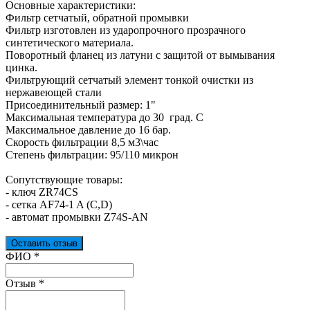
Основные характеристики:
Фильтр сетчатый, обратной промывки
Фильтр изготовлен из ударопрочного прозрачного
синтетического материала.
Поворотный фланец из латуни с защитой от вымывания
цинка.
Фильтрующий сетчатый элемент тонкой очистки из
нержавеющей стали
Присоединительный размер: 1"
Максимальная температура до 30 град. С
Максимальное давление до 16 бар.
Скорость фильтрации 8,5 м3\час
Степень фильтрации: 95/110 микрон
Сопутствующие товары:
- ключ ZR74CS
- сетка AF74-1 A (C,D)
- автомат промывки Z74S-AN
Оставить отзыв
Ваш отзыв был отправлен!
ФИО
*
Отзыв
*