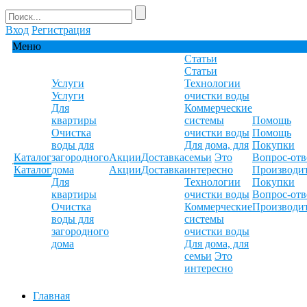
Вход
Регистрация
Меню
Статьи
Статьи
Услуги
Технологии
Услуги
очистки воды
Для
Коммерческие
квартиры
системы
Помощь
Очистка
очистки воды
Помощь
воды для
Для дома, для
Покупки
Каталог
загородного
Акции
Доставка
семьи
Это
Вопрос-отв
Каталог
дома
Акции
Доставка
интересно
Производи
Для
Технологии
Покупки
квартиры
очистки воды
Вопрос-отв
Очистка
Коммерческие
Производи
воды для
системы
загородного
очистки воды
дома
Для дома, для
семьи
Это
интересно
Главная