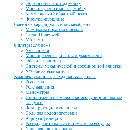
Обратный осмос под мойку
Многоступенчатые под мойку
Коммерческий обратный осмос
Фильтры-кувшины
Сменные картриджи, сетки, мембраны
Мембраны обратного осмоса
Сетки Honeywell
УФ лампы
Фильтры для дома
Умягчители
Многоцелевые фильтры и умягчители
Обезжелезиватели
Системы механической и сорбционной очистки
УФ обеззараживатели
Комплектующие и расходные материалы
Реагенты
Реле давления
Манометры
Ионообменные смолы и многофункциональные
загрузки
Фильтрующие материалы
Соль для водоподготовки
Корпуса фильтров
Распределительные системы и аксессуары
Управляющие клапаны