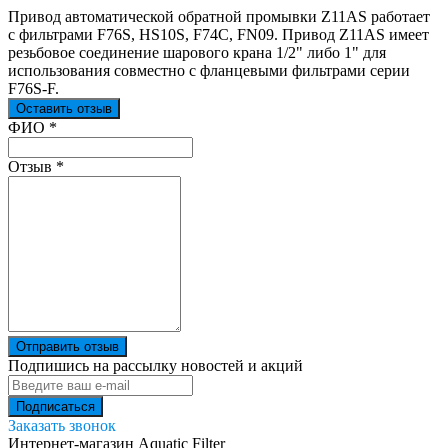
Привод автоматической обратной промывки Z11AS работает
с фильтрами F76S, HS10S, F74C, FN09. Привод Z11AS имеет
резьбовое соединение шарового крана 1/2" либо 1" для
использования совместно с фланцевыми фильтрами серии
F76S-F.
Оставить отзыв
Ваш отзыв был отправлен!
ФИО
*
Отзыв
*
Отправить отзыв
Подпишись на рассылку новостей и акций
Заказать звонок
Интернет-магазин Aquatic Filter