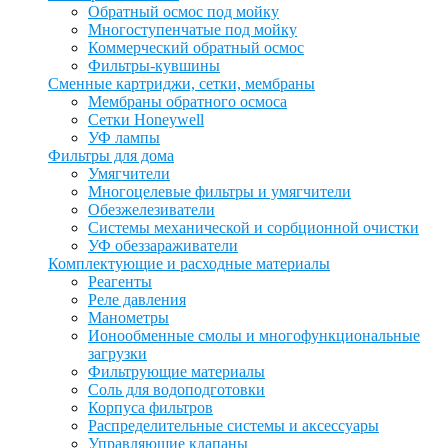
Обратный осмос под мойку
Многоступенчатые под мойку
Коммерческий обратный осмос
Фильтры-кувшины
Сменные картриджи, сетки, мембраны
Мембраны обратного осмоса
Сетки Honeywell
УФ лампы
Фильтры для дома
Умягчители
Многоцелевые фильтры и умягчители
Обезжелезиватели
Системы механической и сорбционной очистки
УФ обеззараживатели
Комплектующие и расходные материалы
Реагенты
Реле давления
Манометры
Ионообменные смолы и многофункциональные
загрузки
Фильтрующие материалы
Соль для водоподготовки
Корпуса фильтров
Распределительные системы и аксессуары
Управляющие клапаны