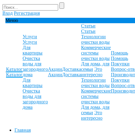
Вход
Регистрация
Меню
Статьи
Статьи
Услуги
Технологии
Услуги
очистки воды
Для
Коммерческие
квартиры
системы
Помощь
Очистка
очистки воды
Помощь
воды для
Для дома, для
Покупки
Каталог
загородного
Акции
Доставка
семьи
Это
Вопрос-отв
Каталог
дома
Акции
Доставка
интересно
Производи
Для
Технологии
Покупки
квартиры
очистки воды
Вопрос-отв
Очистка
Коммерческие
Производи
воды для
системы
загородного
очистки воды
дома
Для дома, для
семьи
Это
интересно
Главная