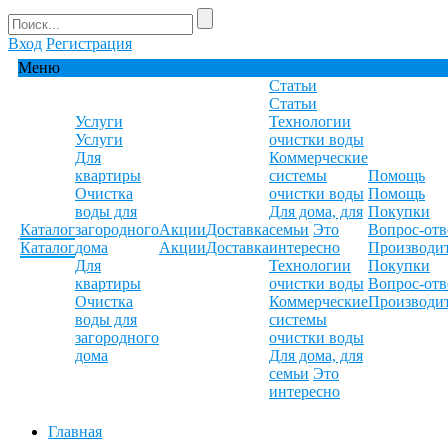
Вход
Регистрация
Меню
Статьи
Статьи
Услуги
Технологии
Услуги
очистки воды
Для
Коммерческие
квартиры
системы
Помощь
Очистка
очистки воды
Помощь
воды для
Для дома, для
Покупки
Каталог
загородного
Акции
Доставка
семьи
Это
Вопрос-отв
Каталог
дома
Акции
Доставка
интересно
Производи
Для
Технологии
Покупки
квартиры
очистки воды
Вопрос-отв
Очистка
Коммерческие
Производи
воды для
системы
загородного
очистки воды
дома
Для дома, для
семьи
Это
интересно
Главная