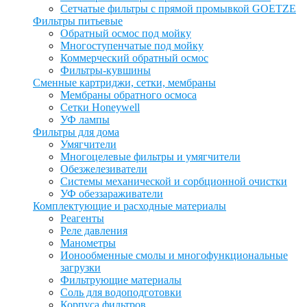
Сетчатые фильтры с прямой промывкой GOETZE
Фильтры питьевые
Обратный осмос под мойку
Многоступенчатые под мойку
Коммерческий обратный осмос
Фильтры-кувшины
Сменные картриджи, сетки, мембраны
Мембраны обратного осмоса
Сетки Honeywell
УФ лампы
Фильтры для дома
Умягчители
Многоцелевые фильтры и умягчители
Обезжелезиватели
Системы механической и сорбционной очистки
УФ обеззараживатели
Комплектующие и расходные материалы
Реагенты
Реле давления
Манометры
Ионообменные смолы и многофункциональные
загрузки
Фильтрующие материалы
Соль для водоподготовки
Корпуса фильтров