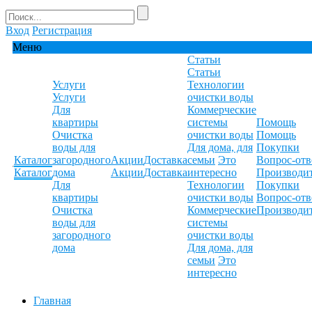
Вход
Регистрация
Меню
Статьи
Статьи
Услуги
Технологии
Услуги
очистки воды
Для
Коммерческие
квартиры
системы
Помощь
Очистка
очистки воды
Помощь
воды для
Для дома, для
Покупки
Каталог
загородного
Акции
Доставка
семьи
Это
Вопрос-отв
Каталог
дома
Акции
Доставка
интересно
Производи
Для
Технологии
Покупки
квартиры
очистки воды
Вопрос-отв
Очистка
Коммерческие
Производи
воды для
системы
загородного
очистки воды
дома
Для дома, для
семьи
Это
интересно
Главная