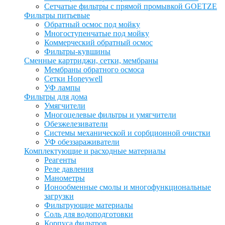
Сетчатые фильтры с прямой промывкой GOETZE
Фильтры питьевые
Обратный осмос под мойку
Многоступенчатые под мойку
Коммерческий обратный осмос
Фильтры-кувшины
Сменные картриджи, сетки, мембраны
Мембраны обратного осмоса
Сетки Honeywell
УФ лампы
Фильтры для дома
Умягчители
Многоцелевые фильтры и умягчители
Обезжелезиватели
Системы механической и сорбционной очистки
УФ обеззараживатели
Комплектующие и расходные материалы
Реагенты
Реле давления
Манометры
Ионообменные смолы и многофункциональные
загрузки
Фильтрующие материалы
Соль для водоподготовки
Корпуса фильтров