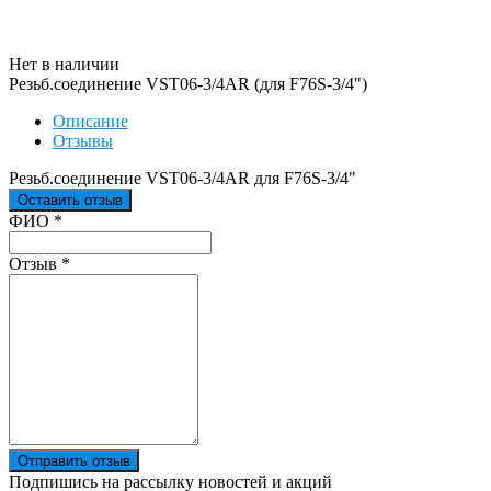
Нет в наличии
Резьб.соединение VST06-3/4AR (для F76S-3/4")
Описание
Отзывы
Резьб.соединение VST06-3/4AR для F76S-3/4"
Оставить отзыв
Ваш отзыв был отправлен!
ФИО
*
Отзыв
*
Отправить отзыв
Подпишись на рассылку новостей и акций