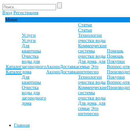
Вход
Регистрация
Меню
Статьи
Статьи
Услуги
Технологии
Услуги
очистки воды
Для
Коммерческие
квартиры
системы
Помощь
Очистка
очистки воды
Помощь
воды для
Для дома, для
Покупки
Каталог
загородного
Акции
Доставка
семьи
Это
Вопрос-отв
Каталог
дома
Акции
Доставка
интересно
Производи
Для
Технологии
Покупки
квартиры
очистки воды
Вопрос-отв
Очистка
Коммерческие
Производи
воды для
системы
загородного
очистки воды
дома
Для дома, для
семьи
Это
интересно
Главная