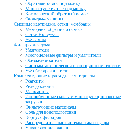
Обратный осмос под мойку
Многоступенчатые под мойку
Коммерческий обратный осмос
Фильтры-кувшины
Сменные картриджи, сетки, мембраны
Мембраны обратного осмоса
Сетки Honeywell
УФ лампы
Фильтры для дома
Умягчители
Многоцелевые фильтры и умягчители
Обезжелезиватели
Системы механической и сорбционной очистки
УФ обеззараживатели
Комплектующие и расходные материалы
Реагенты
Реле давления
Манометры
Ионообменные смолы и многофункциональные
загрузки
Фильтрующие материалы
Соль для водоподготовки
Корпуса фильтров
Распределительные системы и аксессуары
Управляющие клапаны