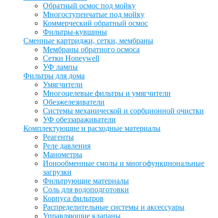
Обратный осмос под мойку
Многоступенчатые под мойку
Коммерческий обратный осмос
Фильтры-кувшины
Сменные картриджи, сетки, мембраны
Мембраны обратного осмоса
Сетки Honeywell
УФ лампы
Фильтры для дома
Умягчители
Многоцелевые фильтры и умягчители
Обезжелезиватели
Системы механической и сорбционной очистки
УФ обеззараживатели
Комплектующие и расходные материалы
Реагенты
Реле давления
Манометры
Ионообменные смолы и многофункциональные
загрузки
Фильтрующие материалы
Соль для водоподготовки
Корпуса фильтров
Распределительные системы и аксессуары
Управляющие клапаны