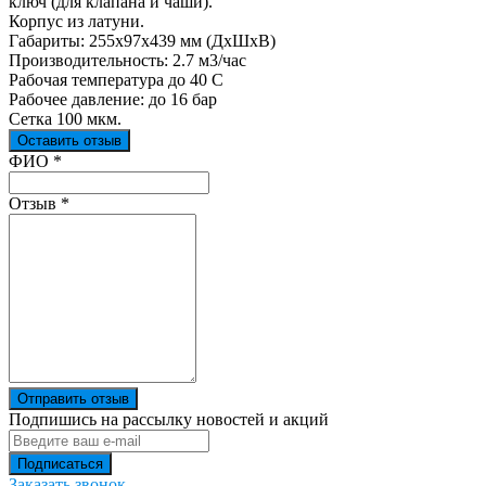
ключ (для клапана и чаши).
Корпус из латуни.
Габариты: 255х97х439 мм (ДхШхВ)
Производительность: 2.7 м3/час
Рабочая температура до 40 С
Рабочее давление: до 16 бар
Сетка 100 мкм.
Оставить отзыв
Ваш отзыв был отправлен!
ФИО
*
Отзыв
*
Отправить отзыв
Подпишись на рассылку новостей и акций
Заказать звонок