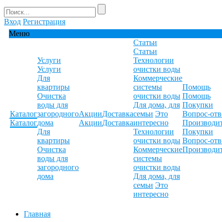
Вход
Регистрация
Меню
Статьи
Статьи
Услуги
Технологии
Услуги
очистки воды
Для
Коммерческие
квартиры
системы
Помощь
Очистка
очистки воды
Помощь
воды для
Для дома, для
Покупки
Каталог
загородного
Акции
Доставка
семьи
Это
Вопрос-отв
Каталог
дома
Акции
Доставка
интересно
Производи
Для
Технологии
Покупки
квартиры
очистки воды
Вопрос-отв
Очистка
Коммерческие
Производи
воды для
системы
загородного
очистки воды
дома
Для дома, для
семьи
Это
интересно
Главная