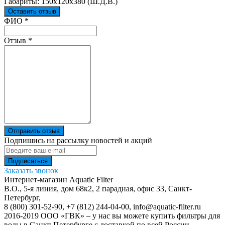
Габариты: 150x120x380 (Ш.Д.В.)
Оставить отзыв
Ваш отзыв был отправлен!
ФИО
*
Отзыв
*
Отправить отзыв
Подпишись на рассылку новостей и акций
Заказать звонок
Интернет-магазин Aquatic Filter
В.О., 5-я линия, дом 68к2, 2 парадная, офис 33,
Санкт-
Петербург
,
8 (800) 301-52-90
,
+7 (812) 244-04-00
,
info@aquatic-filter.ru
2016-2019 ООО «ГВК» – у нас вы можете купить фильтры для
воды в Санкт-Петербурге с доставкой по всей России.