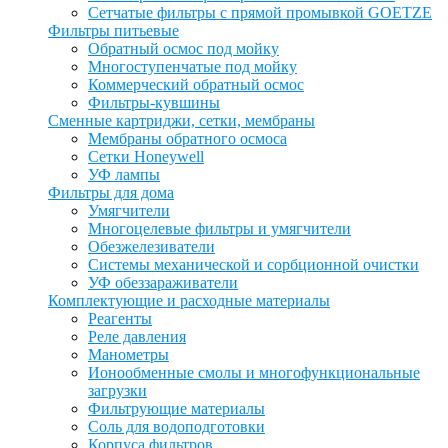
Сетчатые фильтры с прямой промывкой GOETZE
Фильтры питьевые
Обратный осмос под мойку
Многоступенчатые под мойку
Коммерческий обратный осмос
Фильтры-кувшины
Сменные картриджи, сетки, мембраны
Мембраны обратного осмоса
Сетки Honeywell
УФ лампы
Фильтры для дома
Умягчители
Многоцелевые фильтры и умягчители
Обезжелезиватели
Системы механической и сорбционной очистки
УФ обеззараживатели
Комплектующие и расходные материалы
Реагенты
Реле давления
Манометры
Ионообменные смолы и многофункциональные
загрузки
Фильтрующие материалы
Соль для водоподготовки
Корпуса фильтров