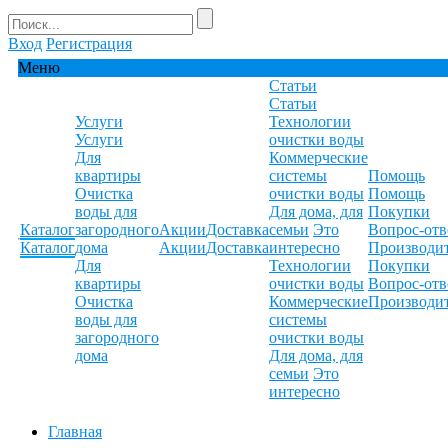
Вход
Регистрация
Меню
Статьи
Статьи
Услуги
Технологии
Услуги
очистки воды
Для
Коммерческие
квартиры
системы
Помощь
Очистка
очистки воды
Помощь
воды для
Для дома, для
Покупки
Каталог
загородного
Акции
Доставка
семьи
Это
Вопрос-отв
Каталог
дома
Акции
Доставка
интересно
Производи
Для
Технологии
Покупки
квартиры
очистки воды
Вопрос-отв
Очистка
Коммерческие
Производи
воды для
системы
загородного
очистки воды
дома
Для дома, для
семьи
Это
интересно
Главная