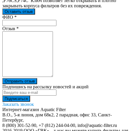
,F76CS,F74С Ключ позволяет легко открывать и плотно
закрывать корпуса фильтров без их повреждения.
Оставить отзыв
Ваш отзыв был отправлен!
ФИО
*
Отзыв
*
Отправить отзыв
Подпишись на рассылку новостей и акций
Заказать звонок
Интернет-магазин Aquatic Filter
В.О., 5-я линия, дом 68к2, 2 парадная, офис 33,
Санкт-
Петербург
,
8 (800) 301-52-90
,
+7 (812) 244-04-00
,
info@aquatic-filter.ru
2016-2019 ООО «ГВК» – у нас вы можете купить фильтры для