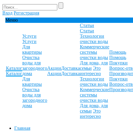
Вход
Регистрация
Меню
Статьи
Статьи
Услуги
Технологии
Услуги
очистки воды
Для
Коммерческие
квартиры
системы
Помощь
Очистка
очистки воды
Помощь
воды для
Для дома, для
Покупки
Каталог
загородного
Акции
Доставка
семьи
Это
Вопрос-отв
Каталог
дома
Акции
Доставка
интересно
Производи
Для
Технологии
Покупки
квартиры
очистки воды
Вопрос-отв
Очистка
Коммерческие
Производи
воды для
системы
загородного
очистки воды
дома
Для дома, для
семьи
Это
интересно
Главная