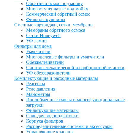
Обратный осмос под мойку
Многоступенчатые под мойку
Коммерческий обратный осмос
Фильтры-кувшины
Сменные картриджи, сетки, мембраны
Мембраны обратного осмоса
Сетки Honeywell
УФ лампы
Фильтры для дома
Умягчители
Многоцелевые фильтры и умягчители
Обезжелезиватели
Системы механической и сорбционной очистки
УФ обеззараживатели
Комплектующие и расходные материалы
Реагенты
Реле давления
Манометры
Ионообменные смолы и многофункциональные
загрузки
Фильтрующие материалы
Соль для водоподготовки
Корпуса фильтров
Распределительные системы и аксессуары
Управляющие клапаны