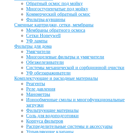
Обратный осмос под мойку
Многоступенчатые под мойку
Коммерческий обратный осмос
Фильтры-кувшины
Сменные картриджи, сетки, мембраны
Мембраны обратного осмоса
Сетки Honeywell
УФ лампы
Фильтры для дома
Умягчители
Многоцелевые фильтры и умягчители
Обезжелезиватели
Системы механической и сорбционной очистки
УФ обеззараживатели
Комплектующие и расходные материалы
Реагенты
Реле давления
Манометры
Ионообменные смолы и многофункциональные
загрузки
Фильтрующие материалы
Соль для водоподготовки
Корпуса фильтров
Распределительные системы и аксессуары
Управляющие клапаны