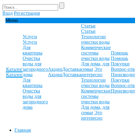
Вход
Регистрация
Меню
Статьи
Статьи
Услуги
Технологии
Услуги
очистки воды
Для
Коммерческие
квартиры
системы
Помощь
Очистка
очистки воды
Помощь
воды для
Для дома, для
Покупки
Каталог
загородного
Акции
Доставка
семьи
Это
Вопрос-отв
Каталог
дома
Акции
Доставка
интересно
Производи
Для
Технологии
Покупки
квартиры
очистки воды
Вопрос-отв
Очистка
Коммерческие
Производи
воды для
системы
загородного
очистки воды
дома
Для дома, для
семьи
Это
интересно
Главная