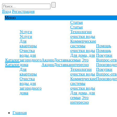
Вход
Регистрация
Меню
Статьи
Статьи
Услуги
Технологии
Услуги
очистки воды
Для
Коммерческие
квартиры
системы
Помощь
Очистка
очистки воды
Помощь
воды для
Для дома, для
Покупки
Каталог
загородного
Акции
Доставка
семьи
Это
Вопрос-отв
Каталог
дома
Акции
Доставка
интересно
Производи
Для
Технологии
Покупки
квартиры
очистки воды
Вопрос-отв
Очистка
Коммерческие
Производи
воды для
системы
загородного
очистки воды
дома
Для дома, для
семьи
Это
интересно
Главная