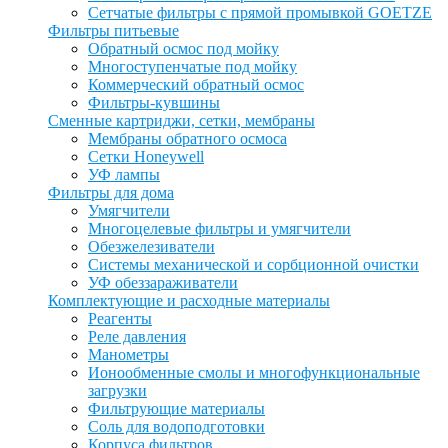
Сетчатые фильтры с прямой промывкой GOETZE
Фильтры питьевые
Обратный осмос под мойку
Многоступенчатые под мойку
Коммерческий обратный осмос
Фильтры-кувшины
Сменные картриджи, сетки, мембраны
Мембраны обратного осмоса
Сетки Honeywell
УФ лампы
Фильтры для дома
Умягчители
Многоцелевые фильтры и умягчители
Обезжелезиватели
Системы механической и сорбционной очистки
УФ обеззараживатели
Комплектующие и расходные материалы
Реагенты
Реле давления
Манометры
Ионообменные смолы и многофункциональные
загрузки
Фильтрующие материалы
Соль для водоподготовки
Корпуса фильтров