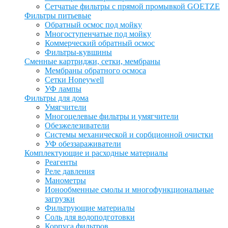
Сетчатые фильтры с прямой промывкой GOETZE
Фильтры питьевые
Обратный осмос под мойку
Многоступенчатые под мойку
Коммерческий обратный осмос
Фильтры-кувшины
Сменные картриджи, сетки, мембраны
Мембраны обратного осмоса
Сетки Honeywell
УФ лампы
Фильтры для дома
Умягчители
Многоцелевые фильтры и умягчители
Обезжелезиватели
Системы механической и сорбционной очистки
УФ обеззараживатели
Комплектующие и расходные материалы
Реагенты
Реле давления
Манометры
Ионообменные смолы и многофункциональные
загрузки
Фильтрующие материалы
Соль для водоподготовки
Корпуса фильтров