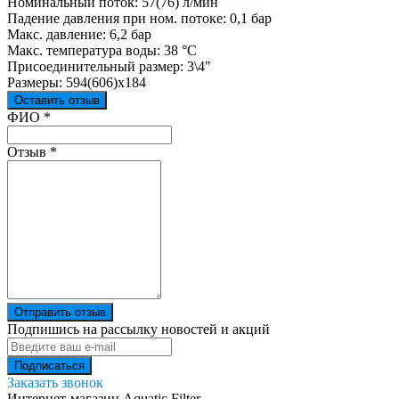
Номинальный поток: 57(76) л/мин
Падение давления при ном. потоке: 0,1 бар
Макс. давление: 6,2 бар
Макс. температура воды: 38 °С
Присоединительный размер: 3\4"
Размеры: 594(606)x184
Оставить отзыв
Ваш отзыв был отправлен!
ФИО
*
Отзыв
*
Отправить отзыв
Подпишись на рассылку новостей и акций
Заказать звонок
Интернет-магазин Aquatic Filter