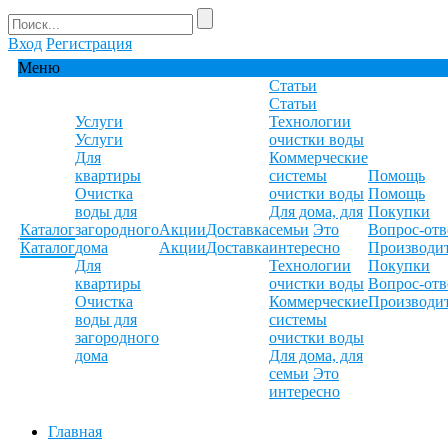
Вход
Регистрация
Меню
Статьи
Статьи
Услуги
Технологии
Услуги
очистки воды
Для
Коммерческие
квартиры
системы
Помощь
Очистка
очистки воды
Помощь
воды для
Для дома, для
Покупки
Каталог
загородного
Акции
Доставка
семьи
Это
Вопрос-отв
Каталог
дома
Акции
Доставка
интересно
Производи
Для
Технологии
Покупки
квартиры
очистки воды
Вопрос-отв
Очистка
Коммерческие
Производи
воды для
системы
загородного
очистки воды
дома
Для дома, для
семьи
Это
интересно
Главная