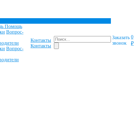
щь
Помощь
ки
Вопрос-
0
Заказать
Контакты
водители
звонок
₽
Контакты
ки
Вопрос-
водители