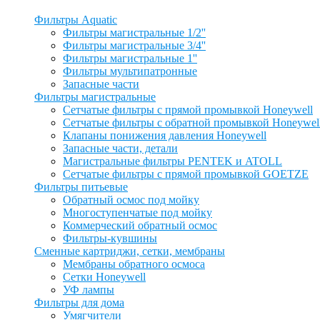
Фильтры Aquatic
Фильтры магистральные 1/2''
Фильтры магистральные 3/4''
Фильтры магистральные 1''
Фильтры мультипатронные
Запасные части
Фильтры магистральные
Сетчатые фильтры с прямой промывкой Honeywell
Сетчатые фильтры с обратной промывкой Honeywel
Клапаны понижения давления Honeywell
Запасные части, детали
Магистральные фильтры PENTEK и ATOLL
Сетчатые фильтры с прямой промывкой GOETZE
Фильтры питьевые
Обратный осмос под мойку
Многоступенчатые под мойку
Коммерческий обратный осмос
Фильтры-кувшины
Сменные картриджи, сетки, мембраны
Мембраны обратного осмоса
Сетки Honeywell
УФ лампы
Фильтры для дома
Умягчители