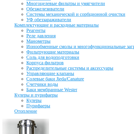
Многоцелевые фильтры и умягчители
Обезжелезиватели
Системы механической и сорбционной очистки
УФ обеззараживатели
Комплектующие и расходные материалы
Реагенты
Реле давления
Манометры
Ионообменные смолы и многофункциональные заг
Фильтрующие материалы
Соль для водоподготовки
Корпуса фильтров
Распределительные системы и аксессуары
Управляющие клапаны
Солевые баки Jieda/Canature
Счетчики воды
Баки мембранные Wester
Кулеры и пурифаеры
Кулеры
Пурифаеры
Отопление