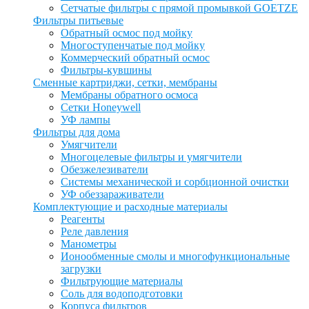
Сетчатые фильтры с прямой промывкой GOETZE
Фильтры питьевые
Обратный осмос под мойку
Многоступенчатые под мойку
Коммерческий обратный осмос
Фильтры-кувшины
Сменные картриджи, сетки, мембраны
Мембраны обратного осмоса
Сетки Honeywell
УФ лампы
Фильтры для дома
Умягчители
Многоцелевые фильтры и умягчители
Обезжелезиватели
Системы механической и сорбционной очистки
УФ обеззараживатели
Комплектующие и расходные материалы
Реагенты
Реле давления
Манометры
Ионообменные смолы и многофункциональные
загрузки
Фильтрующие материалы
Соль для водоподготовки
Корпуса фильтров