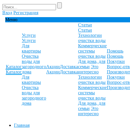
Вход
Регистрация
Меню
Статьи
Статьи
Услуги
Технологии
Услуги
очистки воды
Для
Коммерческие
квартиры
системы
Помощь
Очистка
очистки воды
Помощь
воды для
Для дома, для
Покупки
Каталог
загородного
Акции
Доставка
семьи
Это
Вопрос-отв
Каталог
дома
Акции
Доставка
интересно
Производи
Для
Технологии
Покупки
квартиры
очистки воды
Вопрос-отв
Очистка
Коммерческие
Производи
воды для
системы
загородного
очистки воды
дома
Для дома, для
семьи
Это
интересно
Главная