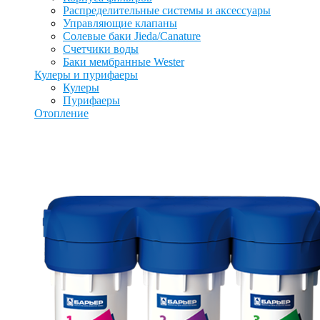
Распределительные системы и аксессуары
Управляющие клапаны
Солевые баки Jieda/Canature
Счетчики воды
Баки мембранные Wester
Кулеры и пурифаеры
Кулеры
Пурифаеры
Отопление