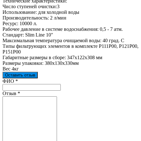
Технические характеристики:
Число ступеней очистки:3
Использование: для холодной воды
Производительность: 2 л/мин
Ресурс: 10000 л.
Рабочее давление в системе водоснабжения: 0,5 - 7 атм.
Стандарт: Slim Line 10"
Максимальная температура очищаемой воды: 40 град. С
Типы фильтрующих элементов в комплекте Р111Р00, Р121Р00,
Р151Р00
Габаритные размеры в сборе: 347x122x308 мм
Размеры упаковки: 380x130x330мм
Вес 4кг
Оставить отзыв
Ваш отзыв был отправлен!
ФИО
*
Отзыв
*