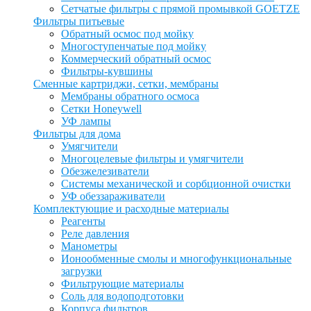
Сетчатые фильтры с прямой промывкой GOETZE
Фильтры питьевые
Обратный осмос под мойку
Многоступенчатые под мойку
Коммерческий обратный осмос
Фильтры-кувшины
Сменные картриджи, сетки, мембраны
Мембраны обратного осмоса
Сетки Honeywell
УФ лампы
Фильтры для дома
Умягчители
Многоцелевые фильтры и умягчители
Обезжелезиватели
Системы механической и сорбционной очистки
УФ обеззараживатели
Комплектующие и расходные материалы
Реагенты
Реле давления
Манометры
Ионообменные смолы и многофункциональные
загрузки
Фильтрующие материалы
Соль для водоподготовки
Корпуса фильтров