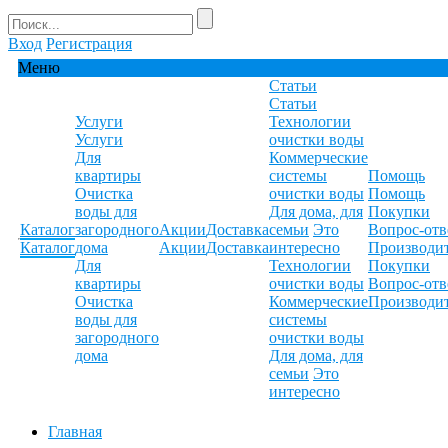
Вход
Регистрация
Меню
Статьи
Статьи
Услуги
Технологии
Услуги
очистки воды
Для
Коммерческие
квартиры
системы
Помощь
Очистка
очистки воды
Помощь
воды для
Для дома, для
Покупки
Каталог
загородного
Акции
Доставка
семьи
Это
Вопрос-отв
Каталог
дома
Акции
Доставка
интересно
Производи
Для
Технологии
Покупки
квартиры
очистки воды
Вопрос-отв
Очистка
Коммерческие
Производи
воды для
системы
загородного
очистки воды
дома
Для дома, для
семьи
Это
интересно
Главная